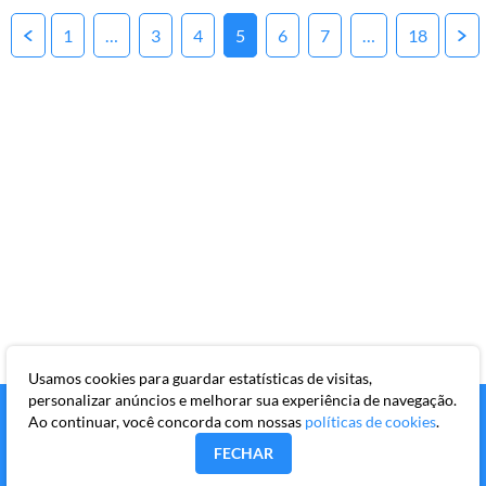
Posts
1
…
3
4
5
6
7
…
18
pagination
Usamos cookies para guardar estatísticas de visitas,
personalizar anúncios e melhorar sua experiência de navegação.
Ao continuar, você concorda com nossas
políticas de cookies
.
FECHAR