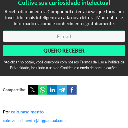
Cultive sua curiosidade intelectual
Receba diariamente a CompoundLetter, a news que torna um
investidor mais inteligente a cada nova leitura. Mantenha-se
informado e acumule conhecimento, gratuitamente.
QUERO RECEBER
*Ao clicar no botão, você concorda com nossos Termos de Uso e Política de
Privacidade, incluindo o uso de Cookies e o envio de comunicações.
Compartilhe
Por
caio.nascimento
caio-v.nascimento@btgpactual.com