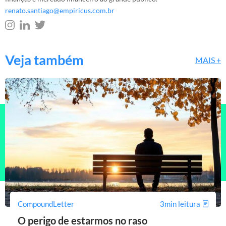
renato.santiago@empiricus.com.br
Veja também
MAIS +
CompoundLetter
3min leitura
O perigo de estarmos no raso