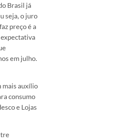
do Brasil já
u seja, o juro
faz preço é a
 expectativa
que
os em julho.
 mais auxílio
 para consumo
desco e Lojas
ntre