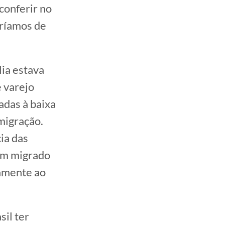
conferir no
aríamos de
lia estava
 varejo
adas à baixa
migração.
ia das
tem migrado
iamente ao
sil ter