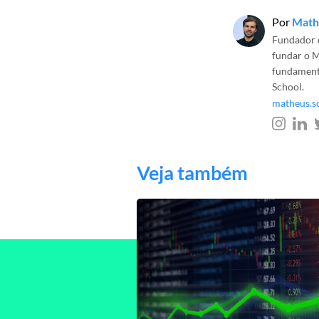
Por
Math
Fundador d
fundar o M
fundamenta
School.
matheus.s
Veja também