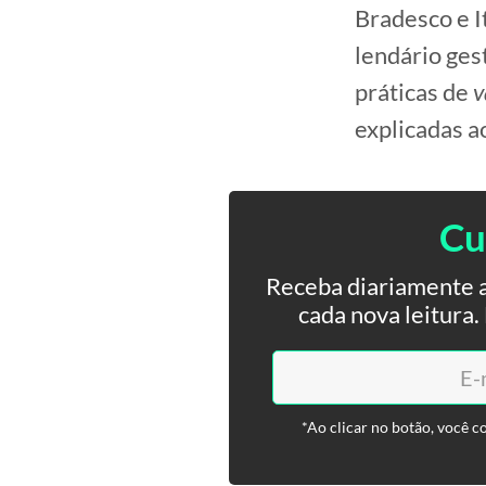
Bradesco e I
lendário ges
práticas de
v
explicadas a
Cu
Receba diariamente a
cada nova leitura
*Ao clicar no botão, você c