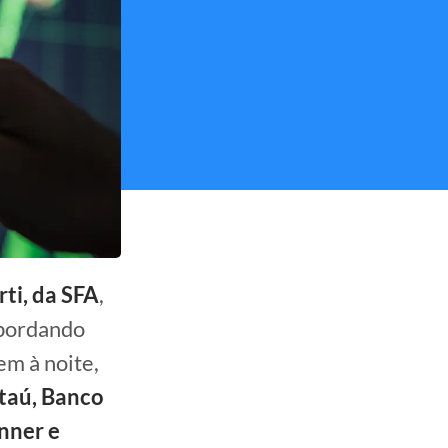
rti, da SFA
,
sbordando
em à noite,
Itaú, Banco
enner e