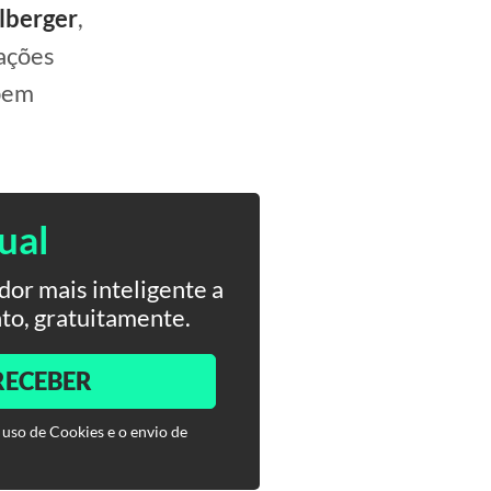
lberger
,
cações
 bem
ual
or mais inteligente a
to, gratuitamente.
RECEBER
 uso de Cookies e o envio de