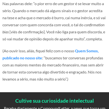
Nas palavras dele: “o pior erro de um gestor é se levar muito a
sério. Quando o mercado dá alguns sinais e o gestor acredita
na tese e acha que o mercado é burro, cai numa inércia, e só vai
conversar com quem concorda com você, o tal do
confirmation
bias
[viés de confirmação]. Você não liga para quem discorda, e
só vai mudar de opinião depois de apanhar muito”, completa.
(Ao ouvir isso, aliás, fiquei feliz com o nosso
Quem Somos,
publicado no nosso site
: “buscamos ter conversas profundas
com as maiores mentes do mercado financeiro, mas sem abrir
de tornar esta conversa algo divertido e engraçado. Nós nos
levamos a sério, mas não muito a sério”.)
Cultive sua curiosidade intelectual
Receba diariamente a CompoundLetter, a news que torna um