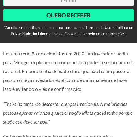
QUERO RECEBER
*Ao clicar no botão, você concorda com nossos Termos de Uso e Política de
Privacidade, incluindo o uso de Cookies e o envio de comunicações.
Em uma reunião de acionistas em 2020, um investidor pediu
para Munger explicar como uma pessoa poderia se tornar mais
racional. Embora tenha deixado claro que não há um passo-a-
passo, o mega investidor explicou que uma maneira de fazer
isso é evitando o viés de confirmação:
“Trabalho tentando descartar crenças irracionais. A maioria das
pessoas apenas valoriza qualquer noção idiota que já tenha porque
supõe que deve ser boa.”
Os investidores racionais reconhecem suas próprias