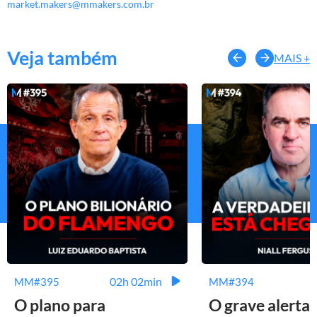
market.makers@mmakers.com.br
Veja também
MAIS +
02h 02min
MM#395
MM#394
O plano para
O grave alerta 