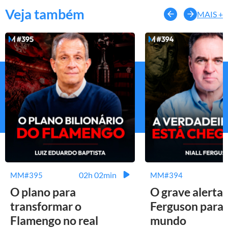
Veja também
MAIS +
02h 02min
MM#395
MM#394
O plano para
O grave alerta 
transformar o
Ferguson para 
Flamengo no real
mundo