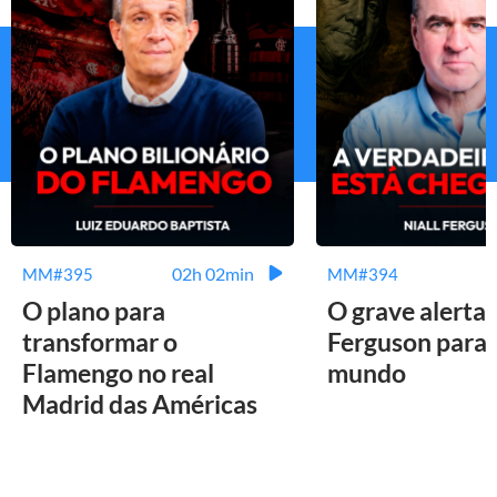
02h 02min
MM#395
MM#394
O plano para
O grave alerta 
transformar o
Ferguson para 
Flamengo no real
mundo
Madrid das Américas