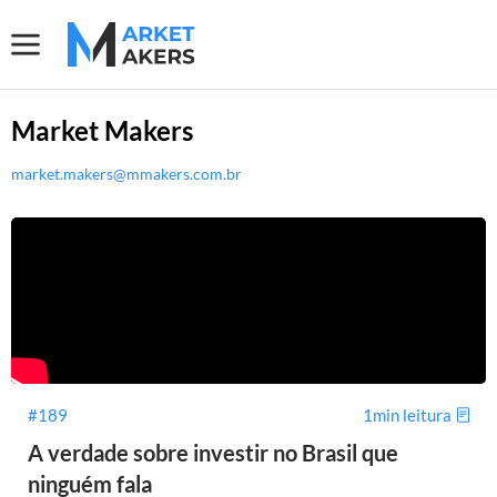
Market Makers
market.makers@mmakers.com.br
#189
1min leitura
A verdade sobre investir no Brasil que
ninguém fala