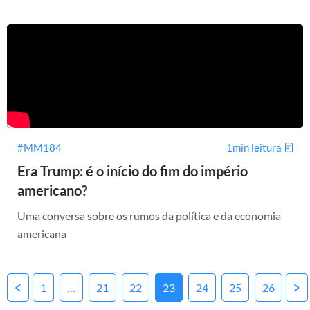
#MM184
1min leitura
Era Trump: é o início do fim do império
americano?
Uma conversa sobre os rumos da política e da economia
americana
Posts
1
…
21
22
23
24
25
26