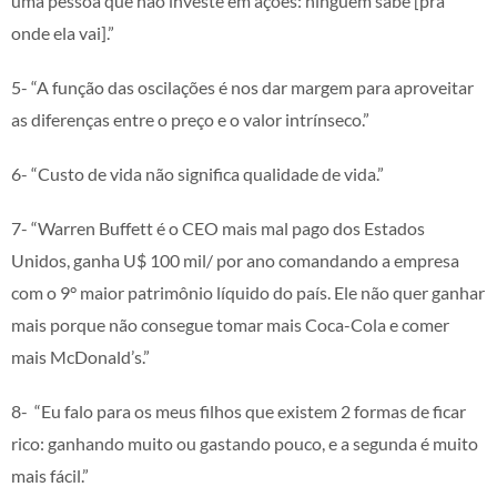
uma pessoa que não investe em ações: ninguém sabe [pra
onde ela vai].”
5- “A função das oscilações é nos dar margem para aproveitar
as diferenças entre o preço e o valor intrínseco.”
6- “Custo de vida não significa qualidade de vida.”
7- “Warren Buffett é o CEO mais mal pago dos Estados
Unidos, ganha U$ 100 mil/ por ano comandando a empresa
com o 9° maior patrimônio líquido do país. Ele não quer ganhar
mais porque não consegue tomar mais Coca-Cola e comer
mais McDonald’s.”
8- “Eu falo para os meus filhos que existem 2 formas de ficar
rico: ganhando muito ou gastando pouco, e a segunda é muito
mais fácil.”