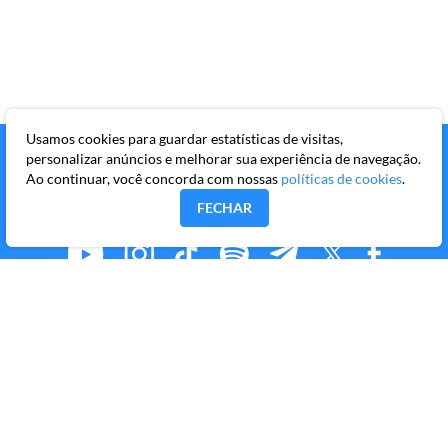
Usamos cookies para guardar estatísticas de visitas,
personalizar anúncios e melhorar sua experiência de navegação.
Ao continuar, você concorda com nossas
políticas de cookies
.
FECHAR
MMKR PUBLICAÇÕES S/A
Avenida Brigadeiro Faria Lima, 10º andar, conjunto 101,
Itaim Bibi, São Paulo/SP, CEP 04538-133
Copyright © 2026 Market Makers Todos os direitos
reservados.