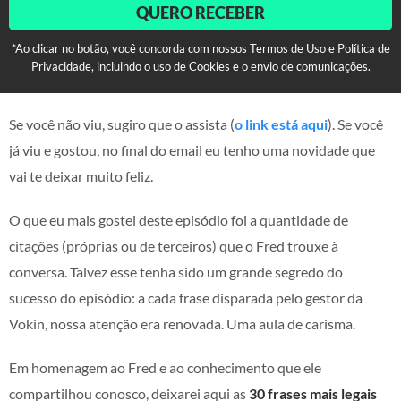
QUERO RECEBER
*Ao clicar no botão, você concorda com nossos Termos de Uso e Política de
Privacidade, incluindo o uso de Cookies e o envio de comunicações.
Se você não viu, sugiro que o assista (
o link está aqui
). Se você
já viu e gostou, no final do email eu tenho uma novidade que
vai te deixar muito feliz.
O que eu mais gostei deste episódio foi a quantidade de
citações (próprias ou de terceiros) que o Fred trouxe à
conversa. Talvez esse tenha sido um grande segredo do
sucesso do episódio: a cada frase disparada pelo gestor da
Vokin, nossa atenção era renovada. Uma aula de carisma.
Em homenagem ao Fred e ao conhecimento que ele
compartilhou conosco, deixarei aqui as
30 frases mais legais