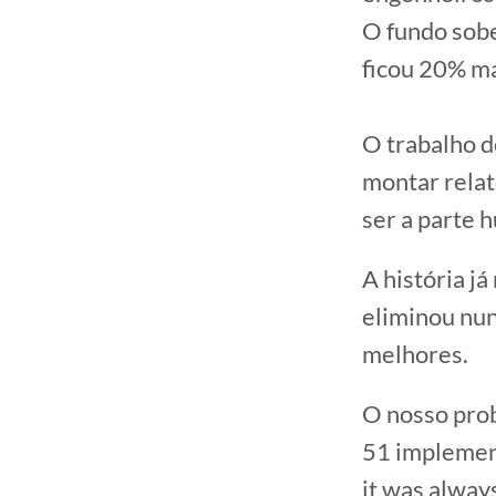
O fundo sobe
ficou 20% ma
O trabalho do
montar relat
ser a parte h
A história já
eliminou nun
melhores.
O nosso prob
51 implement
it was alway