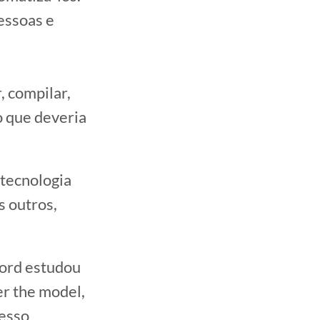
essoas e
, compilar,
o que deveria
 tecnologia
s outros,
ford estudou
er the model,
cesso