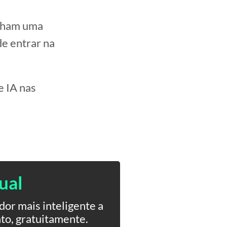
inham uma
e entrar na
e IA nas
ual
or mais inteligente a
to, gratuitamente.