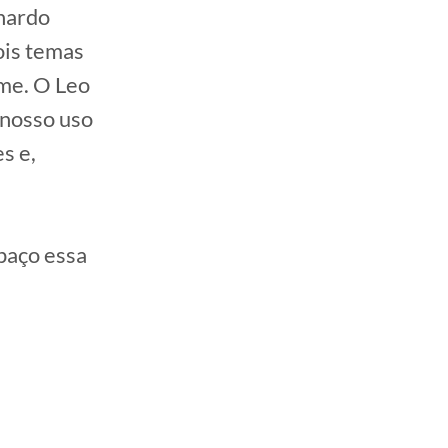
nardo
ois temas
ame. O Leo
 nosso uso
s e,
spaço essa