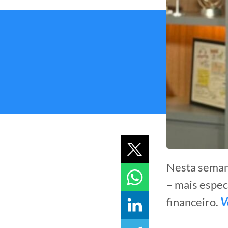
Nesta seman
– mais espec
financeiro.
V