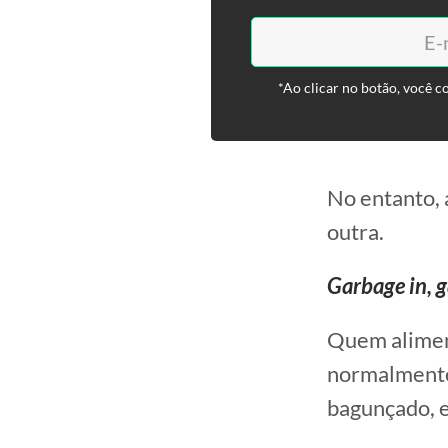
*Ao clicar no botão, você c
No entanto, 
outra.
Garbage in, g
Quem aliment
normalmente 
bagunçado, e