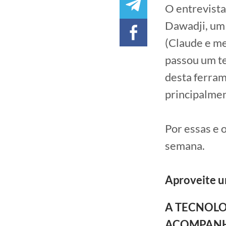
O entrevist
Dawadji, um 
(Claude e me
passou um t
desta ferram
principalmen
Por essas e 
semana.
Aproveite u
A TECNOLO
ACOMPAN