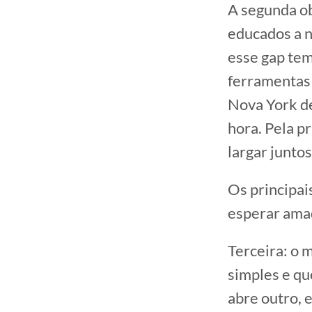
A segunda ob
educados a n
esse gap tem
ferramentas 
Nova York de
hora. Pela p
largar junto
Os principai
esperar amad
Terceira: o 
simples e qu
abre outro, 