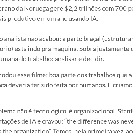
rano da Noruega gere $2,2 trilhões com 700 p
is produtivo em um ano usando IA.
 analista não acabou: a parte braçal (estruturar
ório) está indo pra máquina. Sobra justamente 
umana do trabalho: analisar e decidir.
 rodou esse filme: boa parte dos trabalhos que a
ca deveria ter sido feita por humanos. E criamo
lema não é tecnológico, é organizacional. Stan
ações de IA e cravou: “the difference was nev
s the organization”. Temos, pela primeira vez, a