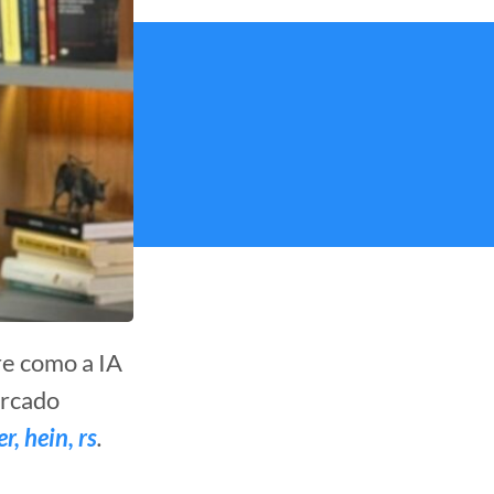
re como a IA
ercado
r, hein, rs
.