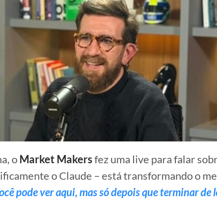
a, o
Market Makers
fez uma live para falar sob
ificamente o Claude – está transformando o m
ocê pode ver aqui, mas só depois que terminar de le