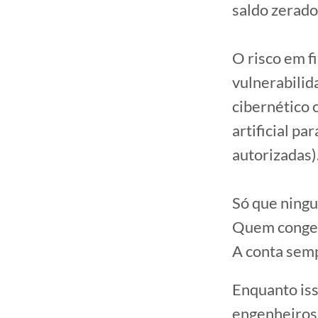
saldo zerado
O risco em f
vulnerabilid
cibernético 
artificial pa
autorizadas)
Só que ningu
Quem congela
A conta sem
Enquanto iss
engenheiros 