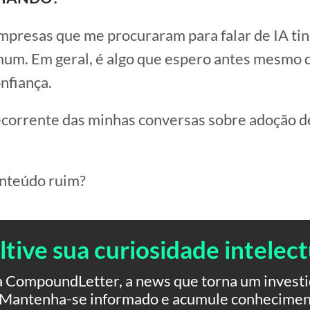
mpresas que me procuraram para falar de IA t
um. Em geral, é algo que espero antes mesmo d
onfiança.
corrente das minhas conversas sobre adoção d
onteúdo ruim?
ltive sua curiosidade intelect
 CompoundLetter, a news que torna um investid
. Mantenha-se informado e acumule conhecimen