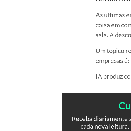
As últimas e
coisa em com
sala. A desc
Um tópico re
empresas é:
IA produz c
Cu
Receba diariamente a
cada nova leitura