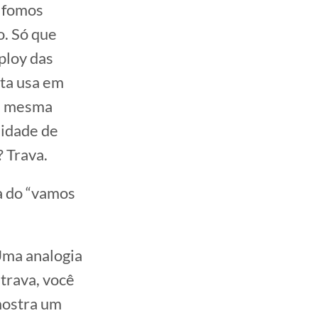
, fomos
o. Só que
ploy das
sta usa em
na mesma
nidade de
? Trava.
ra do “vamos
Uma analogia
trava, você
 mostra um