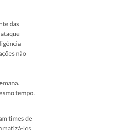
nte das
 (ataque
ligência
 ações não
semana.
 mesmo tempo.
ram times de
omatizá-los.