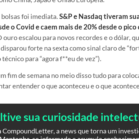
 bolsas foi imediata.
S&P e Nasdaq tiveram sua
de o Covid e caem mais de 20% desde o pico 
 ouro escalou para novos recordes e o dólar, qu
 disparou forte na sexta como sinal claro de “fo
 técnico para “agora f**eu de vez”).
 fim de semana no meio disso tudo para coloc
entar entender o que aconteceu e o que acontec
ltive sua curiosidade intelect
 CompoundLetter, a news que torna um investid
. Mantenha-se informado e acumule conhecimen