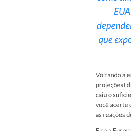
EUA 
dependen
que expo
Voltando à e
projeções) d
caiu o sufic
você acerte 
as reações d
E se a Europ