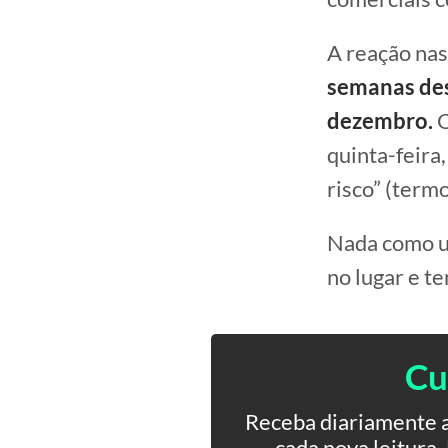
A reação nas
semanas des
dezembro.
O
quinta-feira,
risco” (termo
Nada como um
no lugar e t
Cu
Receba diariamente a
cada nova leitura