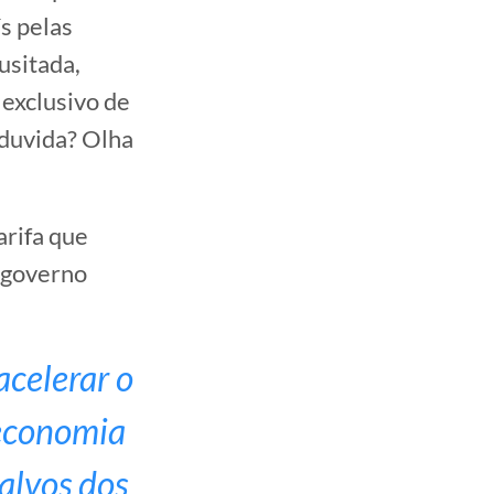
s pelas
usitada,
 exclusivo de
 duvida? Olha
arifa que
o governo
acelerar o
 economia
alvos dos