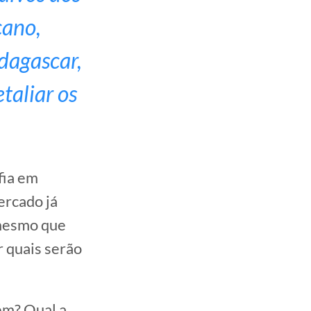
cano,
dagascar,
taliar os
fia em
ercado já
s mesmo que
r quais serão
rem? Qual a