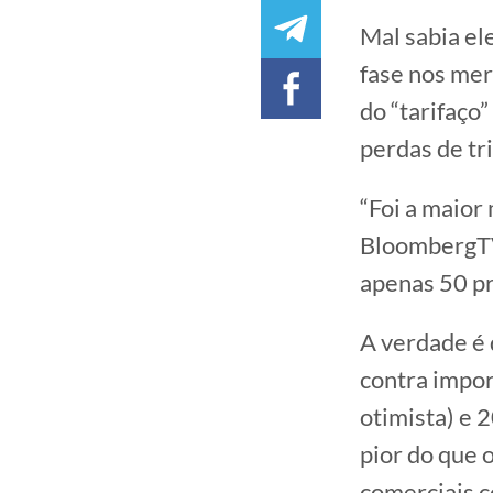
Mal sabia ele
fase nos mer
do “tarifaço
perdas de tr
“Foi a maior
BloombergTV
apenas 50 p
A verdade é 
contra impor
otimista) e 
pior do que 
comerciais c