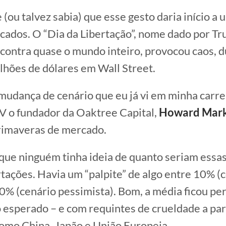
 (ou talvez sabia) que esse gesto daria início a
cados. O “Dia da Libertação”, nome dado por Tr
” contra quase o mundo inteiro, provocou caos, d
ilhões de dólares em Wall Street.
 mudança de cenário que eu já vi em minha carrei
 o fundador da Oaktree Capital,
Howard Mark
rimaveras de mercado.
que ninguém tinha ideia de quanto seriam essas
tações. Havia um “palpite” de algo entre 10% (
20% (cenário pessimista). Bom, a média ficou pe
o esperado – e com requintes de crueldade a pa
omo China, Japão e União Europeia.