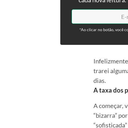
*Ao clicar no botão, você c
Infelizmente
trarei algum
dias.
A taxa dos 
A começar, v
“bizarra” po
“sofisticada