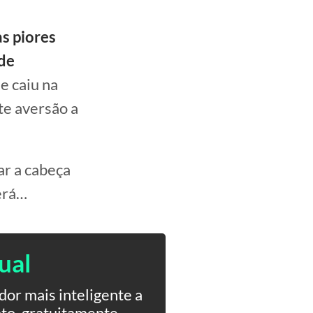
s piores
de
e caiu na
rte aversão a
ar a cabeça
erá…
ual
or mais inteligente a
to, gratuitamente.