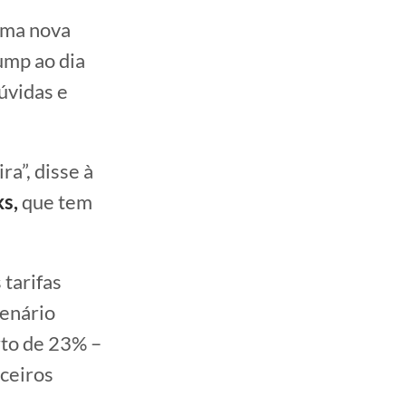
 uma nova
ump ao dia
úvidas e
ra”, disse à
s,
que tem
 tarifas
cenário
rto de 23% –
rceiros