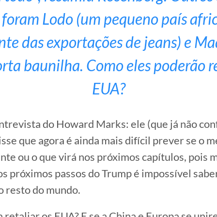
foram Lodo (um pequeno país afri
te das exportações de jeans) e Ma
rta baunilha. Como eles poderão re
EUA?
ntrevista do Howard Marks: ele (que já não con
isse que agora é ainda mais difícil prever se o m
iente ou o que virá nos próximos capítulos, poi
os próximos passos do Trump é impossível sabe
o resto do mundo.
a retaliar os EUA? E se a China e Europa se uni