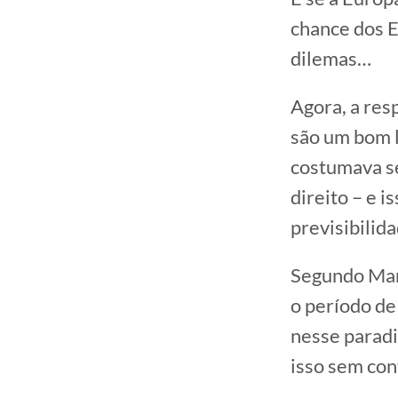
chance dos E
dilemas…
Agora, a res
são um bom l
costumava se
direito – e 
previsibilida
Segundo Mark
o período d
nesse paradi
isso sem con