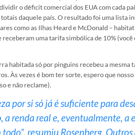
dividir o déficit comercial dos EUA com cada paí
otais daquele país. O resultado foi uma lista in
gares como as Ilhas Heard e McDonald – habitat
e receberam uma tarifa simbólica de 10% (você
rra habitada só por pinguins recebeu a mesma t
iros. Às vezes é bom ter sorte, espero que noss
so e não reclame).
eza por si só já é suficiente para des
 a renda real e, eventualmente, a
todo”, resumiu Rosenberg. Outros 