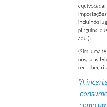
equivocada: 
importações t
incluindo lu
pinguins, qu
aqui).
(Sim: uma te
nós, brasile
reconheça is
“A incert
consumo,
como um 