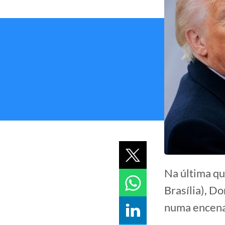
Na última qu
Brasília), D
numa encena