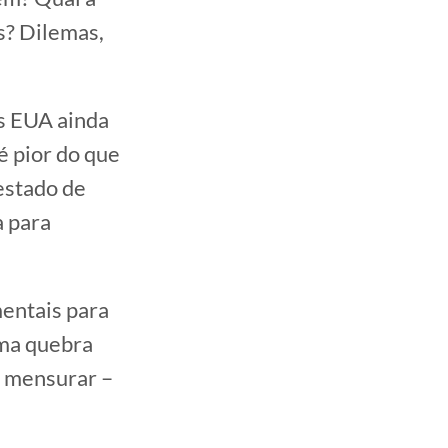
s? Dilemas,
os EUA ainda
é pior do que
estado de
a para
mentais para
ma quebra
e mensurar –