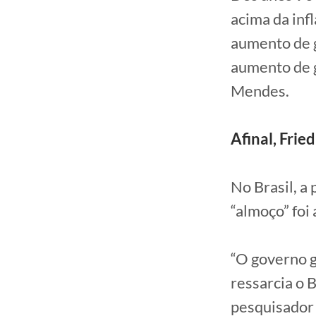
acima da inf
aumento de g
aumento de g
Mendes.
Afinal, Frie
No Brasil, a
“almoço” foi 
“O governo g
ressarcia o 
pesquisador 