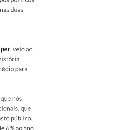
 nas duas
sper
, veio ao
istória
médio para
s que nós
cionais, que
sto público.
 de 6% ao ano