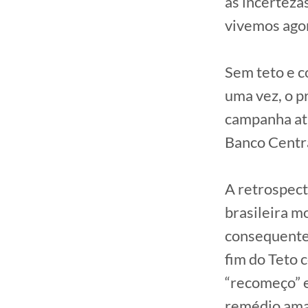
as incertezas
vivemos ago
Sem teto e 
uma vez, o p
campanha atu
Banco Centra
A retrospec
brasileira m
consequente 
fim do Teto 
“recomeço” e
remédio amar