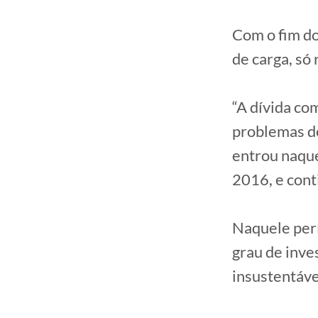
Com o fim do
de carga, só
“A dívida co
problemas de
entrou naqu
2016, e con
Naquele perí
grau de inve
insustentáve