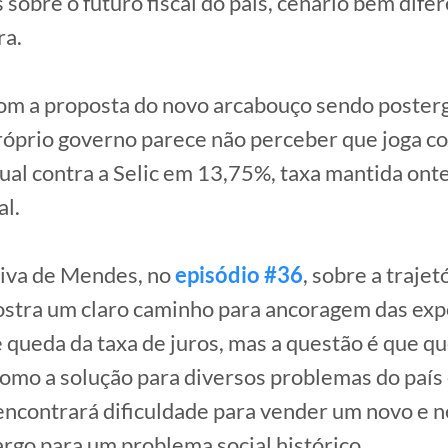
 sobre o futuro fiscal do país, cenário bem dife
ra.
com a proposta do novo arcabouço sendo poster
róprio governo parece não perceber que joga co
al contra a Selic em 13,75%, taxa mantida ont
l.
tiva de Mendes, no
episódio #36
, sobre a trajetó
ostra um claro caminho para ancoragem das exp
queda da taxa de juros, mas a questão é que 
como a solução para diversos problemas do país
ncontrará dificuldade para vender um novo e n
go para um problema social histórico.