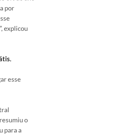
a por
esse
, explicou
tis.
gar esse
tral
 resumiu o
u para a