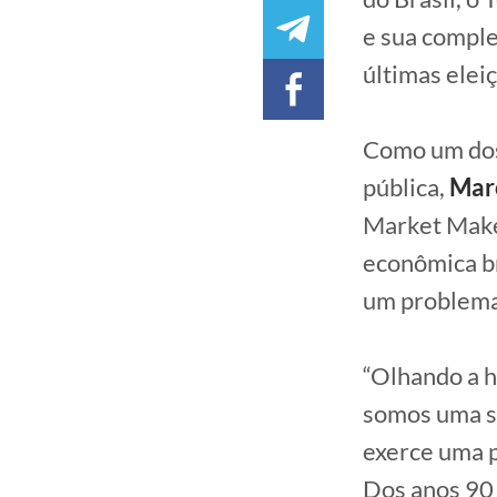
e sua comple
últimas elei
Como um dos 
pública,
Marc
Market Make
econômica br
um problema 
“Olhando a h
somos uma so
exerce uma p
Dos anos 90 