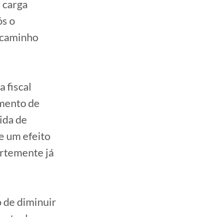
e carga
ós o
 caminho
 fiscal
umento de
ida de
e um efeito
ortemente já
o de diminuir