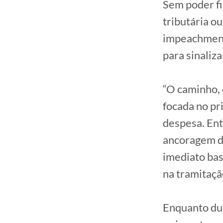
Sem poder fi
tributária o
impeachment
para sinaliz
“O caminho, 
focada no pr
despesa. Ent
ancoragem da
imediato bas
na tramitaçã
Enquanto dur