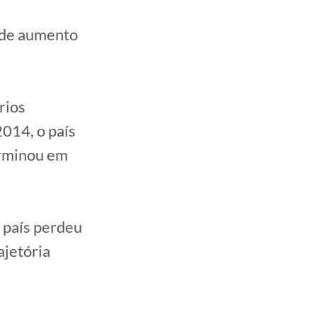
e de aumento
rios
2014, o país
erminou em
o país perdeu
ajetória