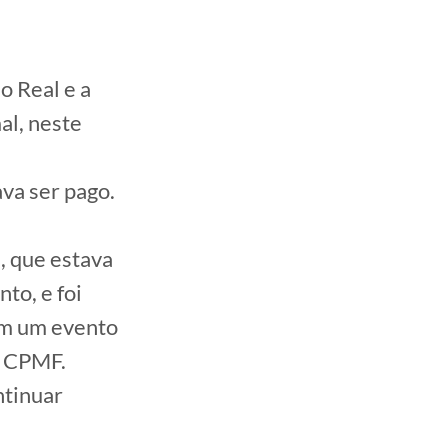
o Real e a
al, neste
e
va ser pago.
, que estava
to, e foi
om um evento
a CPMF.
ntinuar