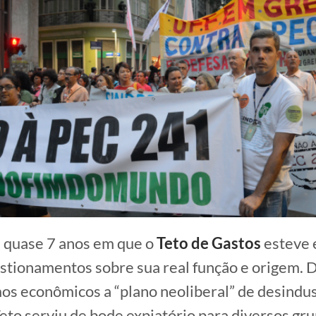
s quase 7 anos em que o
Teto de Gastos
esteve 
stionamentos sobre sua real função e origem. 
os econômicos a “plano neoliberal” de desindus
Teto serviu de bode expiatório para diversos gru