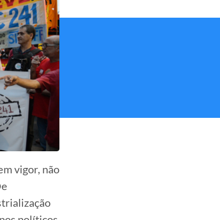
em vigor, não
De
trialização
pos políticos