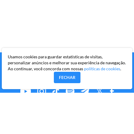
Usamos cookies para guardar estatísticas de visitas,
personalizar anúncios e melhorar sua experiência de navegação.
Ao continuar, você concorda com nossas
políticas de cookies
.
FECHAR
MMKR PUBLICAÇÕES S/A
Avenida Brigadeiro Faria Lima, 10º andar, conjunto 101,
Itaim Bibi, São Paulo/SP, CEP 04538-133