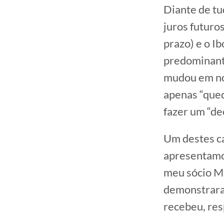
Diante de tu
juros futuro
prazo) e o I
predominant
mudou em nos
apenas “qued
fazer um “de
Um destes ca
apresentamos
meu sócio Ma
demonstrara
recebeu, re