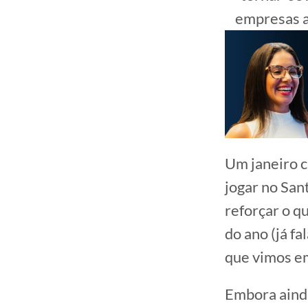
empresas 
Um janeiro c
jogar no San
reforçar o q
do ano (já f
que vimos em
Embora ainda