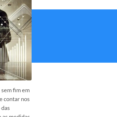
a sem fim em
de contar nos
 das
e as medidas