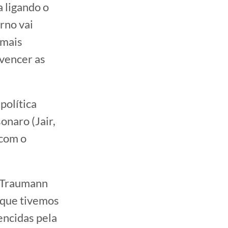
 ligando o
rno vai
 mais
 vencer as
política
onaro (Jair,
 com o
s Traumann
s que tivemos
encidas pela