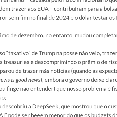
em trazer aos EUA – contribuíram para a bolsa 
ror sem fim no final de 2024 e o dólar testar os
simo de dezembro, no entanto, mudou complet
so “taxativo” de Trump na posse não veio, traze
das treasuries e descomprimindo o prêmio de ri
 parou de trazer más notícias (quando as expect
news is good news
), embora o governo deixe clar
u finge não entender) que nosso problema é fis
ão;
descobriu a DeepSeek, que mostrou que o cus
 AI” pode ser beeem menor do que os budgets d