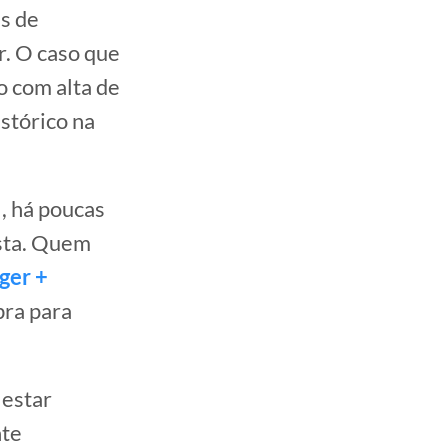
s de
r. O caso que
o com alta de
stórico na
, há poucas
ista. Quem
ger +
bra para
 estar
nte