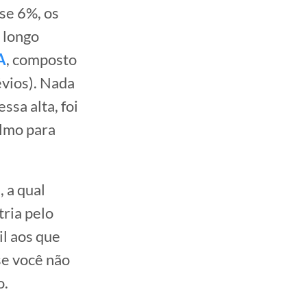
se 6%, os
 longo
A
, composto
vios). Nada
ssa alta, foi
almo para
 a qual
ria pelo
l aos que
se você não
o.