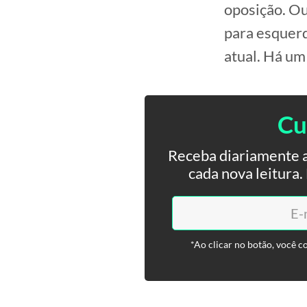
oposição. Ou
para esquerd
atual. Há um
Cu
Receba diariamente a
cada nova leitura
*Ao clicar no botão, você c