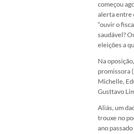
começou agor
alerta entre
“ouvir o fisc
saudável? Ou
eleições a q
Na oposição,
promissora (
Michelle, Ed
Gusttavo Li
Aliás, um da
trouxe no po
ano passado 