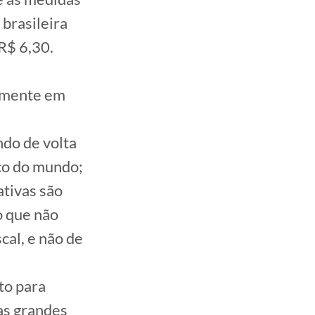
brasileira
 R$ 6,30.
amente em
ndo de volta
sco do mundo;
ativas são
o que não
cal, e não de
to para
as grandes