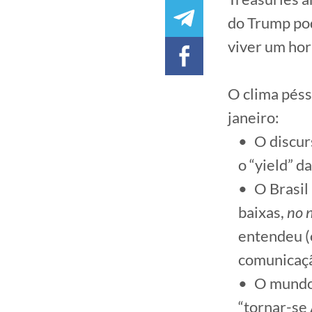
do Trump pod
viver um hor
O clima pés
janeiro:
O discur
o “yield” 
O Brasil
baixas,
no 
entendeu (o
comunicaç
O mundo 
“tornar-se