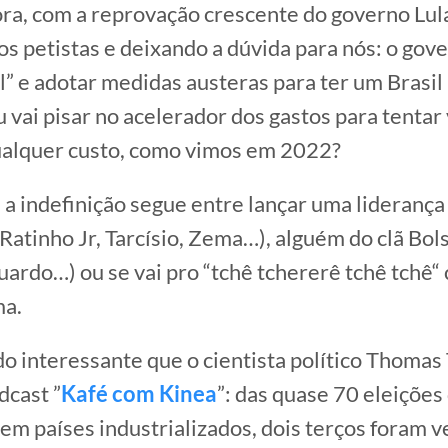
a, com a reprovação crescente do governo Lula
 os petistas e deixando a dúvida para nós: o gove
al” e adotar medidas austeras para ter um Brasil
 vai pisar no acelerador dos gastos para tentar
ualquer custo, como vimos em 2022?
 a indefinição segue entre lançar uma liderança 
Ratinho Jr, Tarcísio, Zema…), alguém do clã Bols
uardo…) ou se vai pro “tchê tchererê tchê tchê“
ma.
do interessante que o cientista político Thoma
dcast ”
Kafé com Kinea
”: das quase 70 eleiçõe
em países industrializados, dois terços foram v