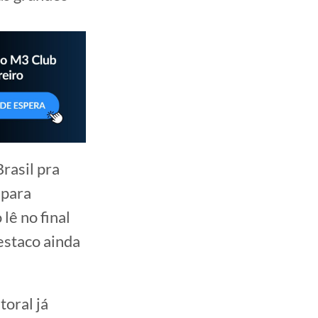
rasil pra
 para
lê no final
estaco ainda
toral já