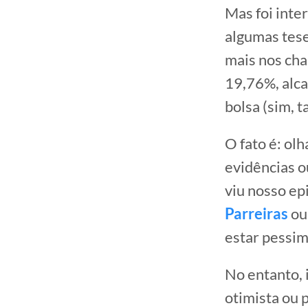
Mas foi inte
algumas tese
mais nos cha
19,76%, alca
bolsa (sim, 
O fato é: ol
evidências o
viu nosso e
Parreiras
ou
estar pessim
No entanto, 
otimista ou 