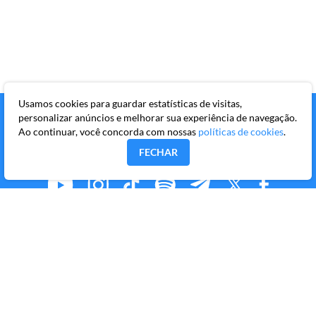
Usamos cookies para guardar estatísticas de visitas,
personalizar anúncios e melhorar sua experiência de navegação.
Ao continuar, você concorda com nossas
políticas de cookies
.
FECHAR
MMKR PUBLICAÇÕES S/A
Avenida Brigadeiro Faria Lima, 10º andar, conjunto 101,
Itaim Bibi, São Paulo/SP, CEP 04538-133
Copyright © 2026 Market Makers Todos os direitos
reservados.