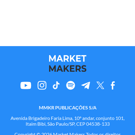
MMKR PUBLICAÇÕES S/A
Avenida Brigadeiro Faria Lima, 10º andar, conjunto 101,
Itaim Bibi, São Paulo/SP, CEP 04538-133
Copyright © 2026 Market Makers Todos os direitos