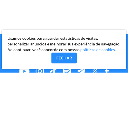
Usamos cookies para guardar estatísticas de visitas,
personalizar anúncios e melhorar sua experiência de navegação.
Ao continuar, você concorda com nossas
políticas de cookies
.
FECHAR
MMKR PUBLICAÇÕES S/A
Avenida Brigadeiro Faria Lima, 10º andar, conjunto 101,
Itaim Bibi, São Paulo/SP, CEP 04538-133
Copyright © 2026 Market Makers Todos os direitos
reservados.