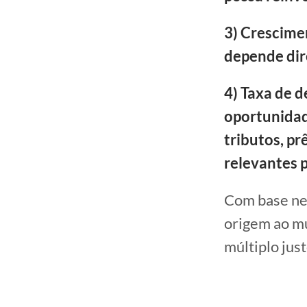
3) Crescime
depende dir
4) Taxa de d
oportunidade
tributos, pr
relevantes p
Com base nes
origem ao mú
múltiplo jus