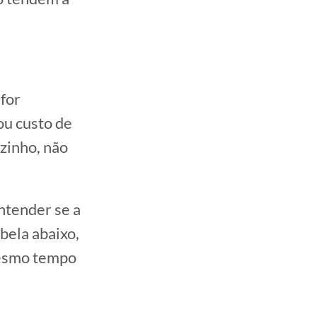
 for
ou custo de
ozinho, não
ntender se a
bela abaixo,
mesmo tempo