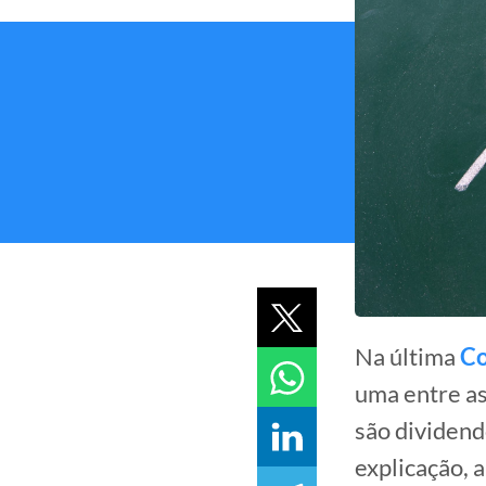
Na última
Co
uma entre as
são dividend
explicação, 