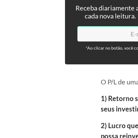
Receba diariamente a
cada nova leitura
*Ao clicar no botão, você c
O P/L de uma
1) Retorno s
seus invest
2) Lucro qu
possa reinv