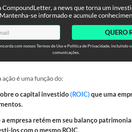
 CompoundLetter, a news que torna um investid
. Mantenha-se informado e acumule conhecimen
QUERO 
oncorda com nossos Termos de Uso e Política de Privacidade, incluindo o
comunicações.
 ação é uma função do:
obre o capital investido
(ROIC)
que uma empr
imentos.
e a empresa retém em seu balanço patrimonia
esti-los com o mesmo ROIC.