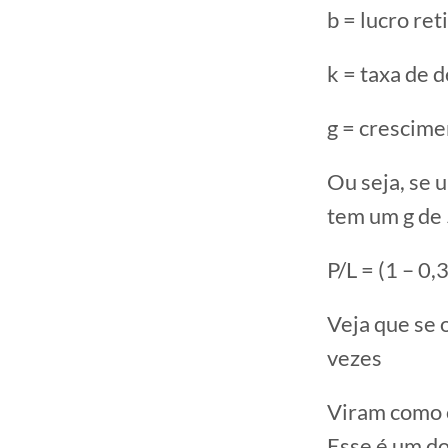
b = lucro re
k = taxa de 
g = crescime
Ou seja, se 
tem um g de 
P/L = (1 – 0,
Veja que se o
vezes
Viram como o
Esse é um d