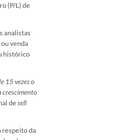
o (P/L) de
 analistas
 ou venda
u histórico
de 15 vezes o
m crescimento
nal de
sell
a respeito da