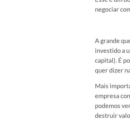
negociar com
A grande que
investido a 
capital). É p
quer dizer n
Mais importa
empresa cons
podemos ver
destruir valo