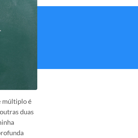
e múltiplo é
 outras duas
minha
profunda