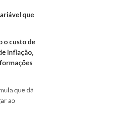
ariável que
o o custo de
de inflação,
informações
mula que dá
gar ao