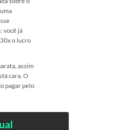
ada sobre o
a uma
esse
 você já
30x o lucro
arata, assim
tá cara. O
do pagar pelo
ual