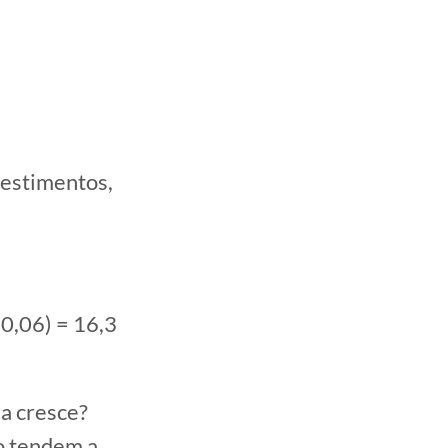
vestimentos,
 0,06) = 16,3
a cresce?
o tendem a