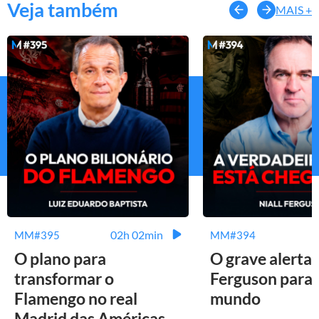
Veja também
MAIS +
02h 02min
MM#395
MM#394
O plano para
O grave alerta 
transformar o
Ferguson para 
Flamengo no real
mundo
Madrid das Américas