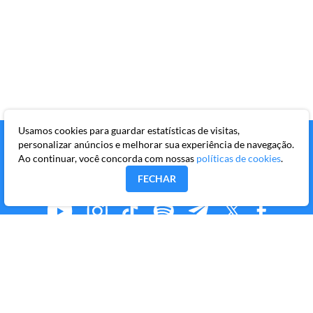
Usamos cookies para guardar estatísticas de visitas,
personalizar anúncios e melhorar sua experiência de navegação.
Ao continuar, você concorda com nossas
políticas de cookies
.
FECHAR
MMKR PUBLICAÇÕES S/A
Avenida Brigadeiro Faria Lima, 10º andar, conjunto 101,
Itaim Bibi, São Paulo/SP, CEP 04538-133