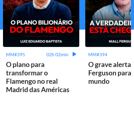
02h 02min
MM#395
MM#394
O plano para
O grave alerta 
transformar o
Ferguson para 
Flamengo no real
mundo
Madrid das Américas