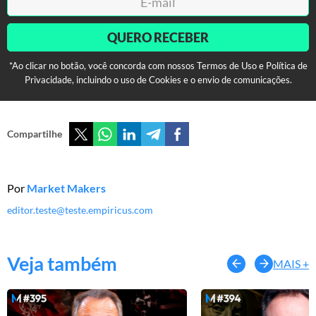
QUERO RECEBER
*Ao clicar no botão, você concorda com nossos Termos de Uso e Política de
Privacidade, incluindo o uso de Cookies e o envio de comunicações.
Compartilhe
Por
Market Makers
editor.teste@teste.empiricus.com
Veja também
MAIS +