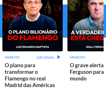
02h 02min
MM#395
MM#394
O plano para
O grave alerta 
transformar o
Ferguson para 
Flamengo no real
mundo
Madrid das Américas