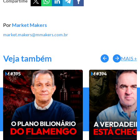
Compartilhe
Por
Market Makers
market.makers@mmakers.com.br
Veja também
MAIS +