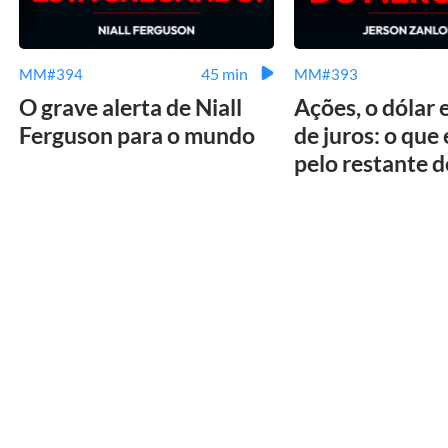
45 min
MM#394
MM#393
O grave alerta de Niall
Ações, o dólar 
Ferguson para o mundo
de juros: o que
pelo restante 