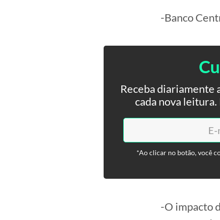
-Banco Centr
Cu
Receba diariamente a
cada nova leitura
*Ao clicar no botão, você c
-O impacto d