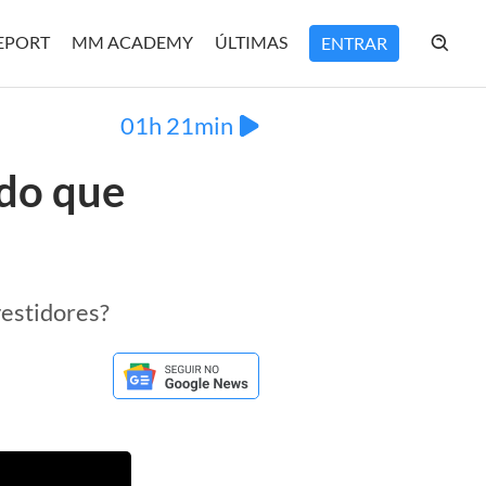
REPORT
MM ACADEMY
ÚLTIMAS
ENTRAR
01h 21min
 do que
vestidores?