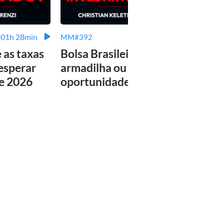
01h 28min
02h 08min
MM#392
MM#3
e as taxas
Bolsa Brasileira:
Tudo
 esperar
armadilha ou
sabe
de 2026
oportunidade única?
plan