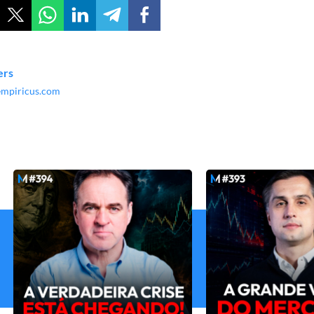
ers
.empiricus.com