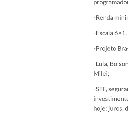
programador
-Renda mínim
-Escala 6×1,
-Projeto Bras
-Lula, Bolso
Milei;
-STF, segura
investimentos
hoje: juros, 