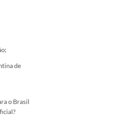
ão;
ntina de
ra o Brasil
icial?