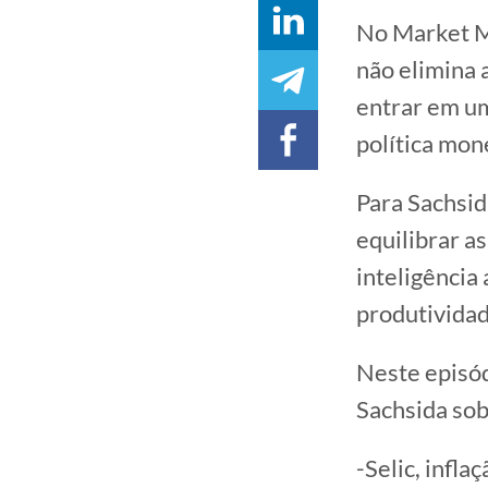
No Market Ma
não elimina 
entrar em um
política mon
Para Sachsid
equilibrar as
inteligência 
produtividad
Neste episó
Sachsida sob
-Selic, infla