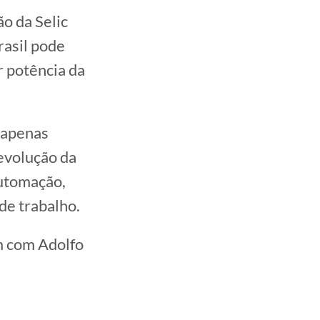
o da Selic
rasil pode
r potência da
 apenas
revolução da
 automação,
de trabalho.
m com Adolfo