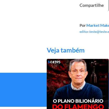
Compartilhe
Por
Market Mak
editor.teste@teste
Veja também