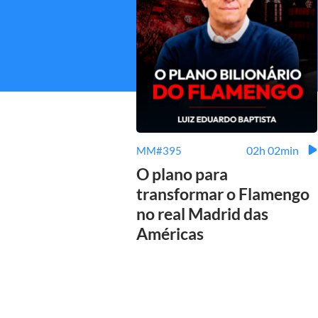
02h 02min
MM#395
O plano para
transformar o Flamengo
no real Madrid das
Américas