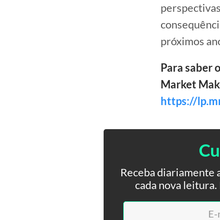
perspectivas 
consequência
próximos an
Para saber 
Market Maker
https://lp.
Cu
Receba diariamente a
cada nova leitura