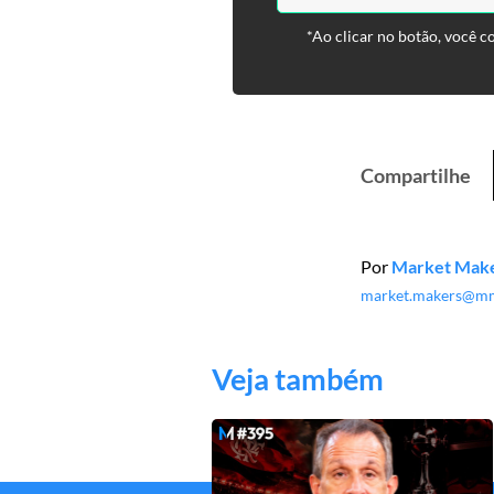
*Ao clicar no botão, você c
Compartilhe
Por
Market Mak
market.makers@mm
Veja também