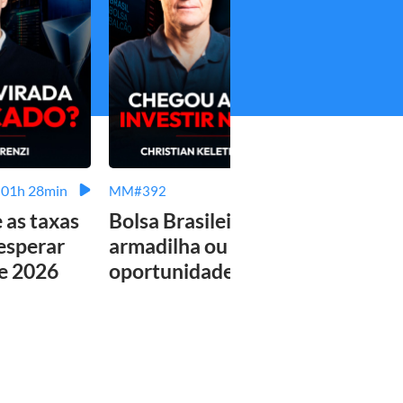
01h 28min
02h 08min
MM#392
MM#3
e as taxas
Bolsa Brasileira:
Tudo
 esperar
armadilha ou
sabe
de 2026
oportunidade única?
plan