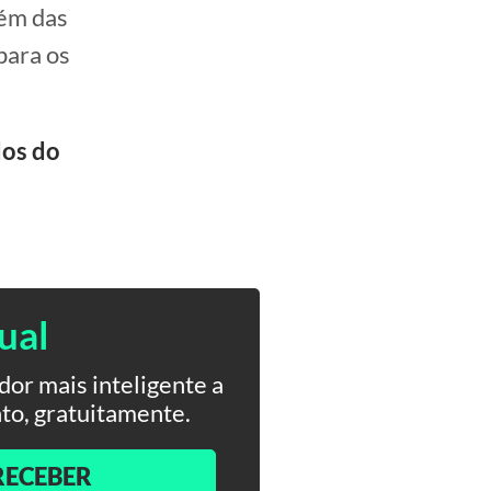
lém das
para os
dos do
ual
or mais inteligente a
to, gratuitamente.
RECEBER