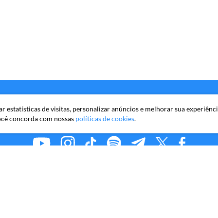
 estatísticas de visitas, personalizar anúncios e melhorar sua experiênc
você concorda com nossas
políticas de cookies
.
MMKR PUBLICAÇÕES S/A
iro Faria Lima, 10º andar, conjunto 101, Itaim Bibi, São Paulo/S
Copyright © 2026 Market Makers Todos os direitos reservados.