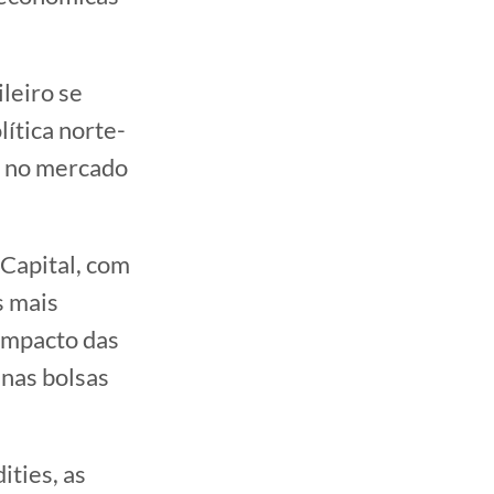
leiro se
ítica norte-
s no mercado
Capital, com
s mais
 impacto das
 nas bolsas
ties, as