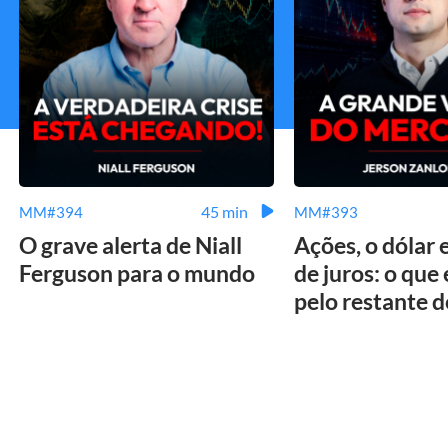
45 min
MM#394
MM#393
O grave alerta de Niall
Ações, o dólar 
Ferguson para o mundo
de juros: o que
pelo restante 