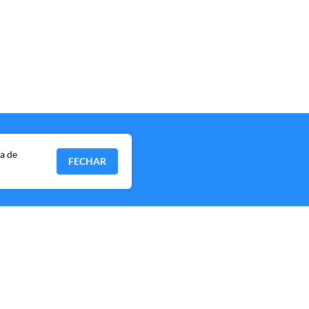
ia de
FECHAR
P, CEP 04538-133