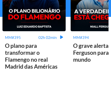
02h 02min
MM#395
MM#394
O plano para
O grave alerta 
transformar o
Ferguson para 
Flamengo no real
mundo
Madrid das Américas