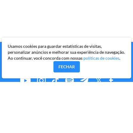
Usamos cookies para guardar estatísticas de visitas,
personalizar anúncios e melhorar sua experiência de navegação.
Ao continuar, você concorda com nossas
políticas de cookies
.
FECHAR
MMKR PUBLICAÇÕES S/A
Avenida Brigadeiro Faria Lima, 10º andar, conjunto 101,
Itaim Bibi, São Paulo/SP, CEP 04538-133
Copyright © 2026 Market Makers Todos os direitos