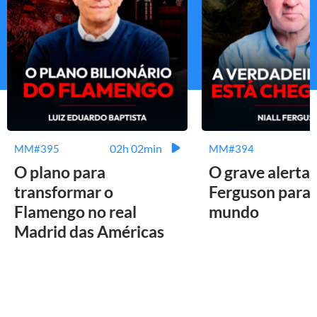
02h 02min
MM#395
MM#394
O plano para
O grave alerta 
transformar o
Ferguson para 
Flamengo no real
mundo
Madrid das Américas