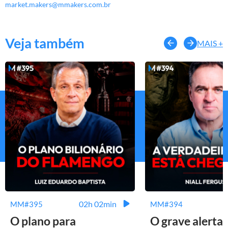
market.makers@mmakers.com.br
Veja também
MAIS +
02h 02min
MM#395
MM#394
O plano para
O grave alerta 