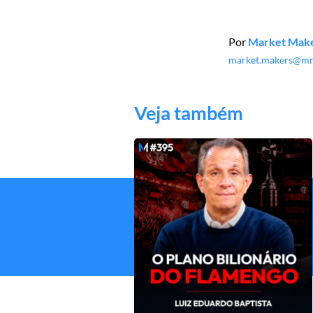
Por
Market Mak
market.makers@mm
Veja também