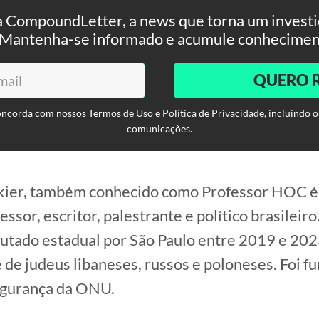
 CompoundLetter, a news que torna um investid
. Mantenha-se informado e acumule conhecimen
QUERO 
oncorda com nossos Termos de Uso e Política de Privacidade, incluindo o
comunicações.
kier, também conhecido como Professor HOC é 
fessor, escritor, palestrante e político brasileir
utado estadual por São Paulo entre 2019 e 202
de judeus libaneses, russos e poloneses. Foi fu
egurança da ONU.