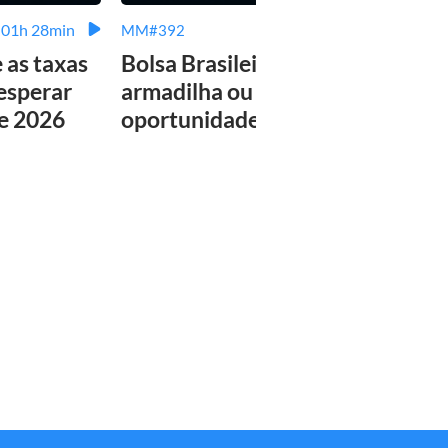
01h 28min
02h 08min
MM#392
MM#3
e as taxas
Bolsa Brasileira:
Tudo
 esperar
armadilha ou
sabe
de 2026
oportunidade única?
plan