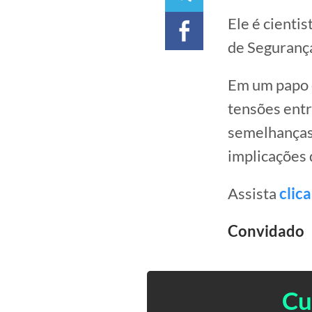
Ele é cienti
de Segurança
Em um papo 
tensões entr
semelhanças 
implicações d
Assista
clic
Convidado
Cu