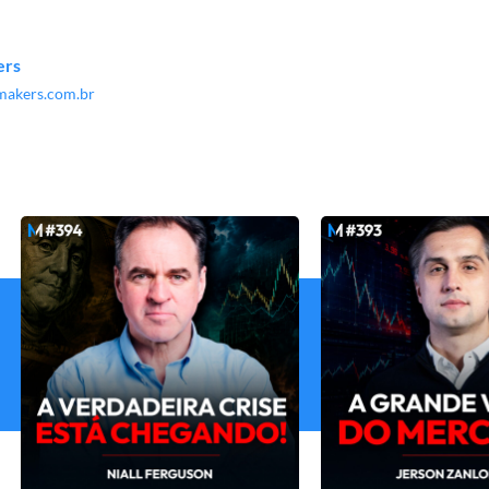
ers
akers.com.br