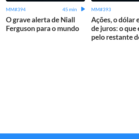
45 min
MM#394
MM#393
O grave alerta de Niall
Ações, o dólar 
Ferguson para o mundo
de juros: o que
pelo restante 