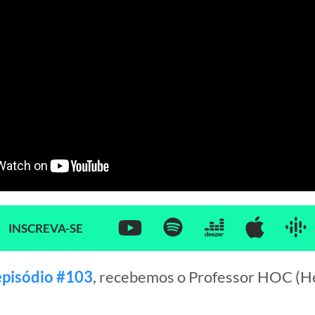
INSCREVA-SE
episódio #103
, recebemos o Professor HOC (H