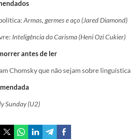
omendados
política:
Armas, germes e aço (Jared Diamond)
vre:
Inteligência do Carisma (Heni Ozi Cukier)
morrer antes de ler
am Chomsky que não sejam sobre linguística
omendada
y Sunday (U2)