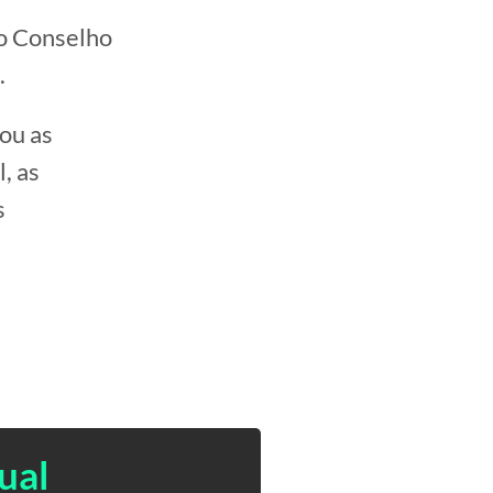
no Conselho
.
ou as
, as
s
ual