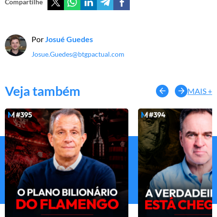
Compartilhe
Por
Josué Guedes
Josue.Guedes@btgpactual.com
Veja também
MAIS +