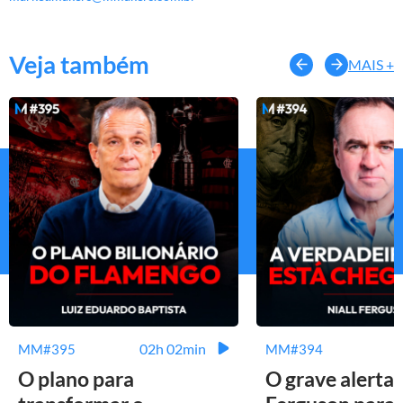
Veja também
MAIS +
02h 02min
MM#395
MM#394
O plano para
O grave alerta 