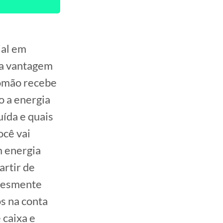
ial em
sa vantagem
lomão recebe
o a energia
uída e quais
ocê vai
m energia
artir de
plesmente
s na conta
 caixa e