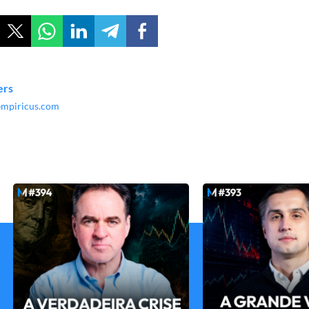
ers
.empiricus.com