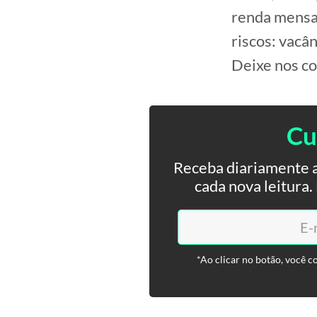
renda mensal
riscos: vacâ
Deixe nos co
Cu
Receba diariamente a
cada nova leitura
*Ao clicar no botão, você c