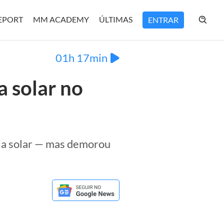
REPORT
MM ACADEMY
ÚLTIMAS
ENTRAR
01h 17min
a solar no
gia solar — mas demorou