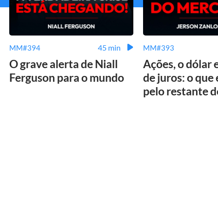
45 min
MM#394
MM#393
O grave alerta de Niall
Ações, o dólar 
Ferguson para o mundo
de juros: o que
pelo restante 