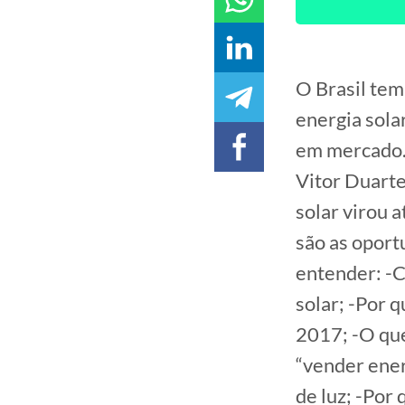
O Brasil tem
energia sol
em mercado.
Vitor Duarte
solar virou a
são as oport
entender: -C
solar; -Por 
2017; -O que
“vender ener
de luz; -Por 