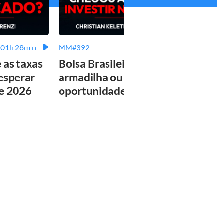
01h 28min
02h 08min
MM#392
MM#3
e as taxas
Bolsa Brasileira:
Tudo
 esperar
armadilha ou
sabe
de 2026
oportunidade única?
plan