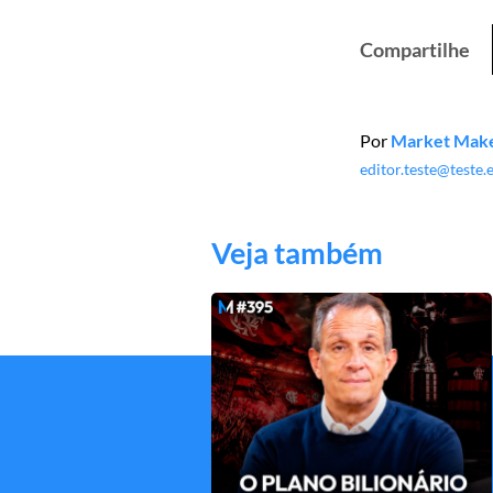
Compartilhe
Por
Market Mak
editor.teste@teste
Veja também