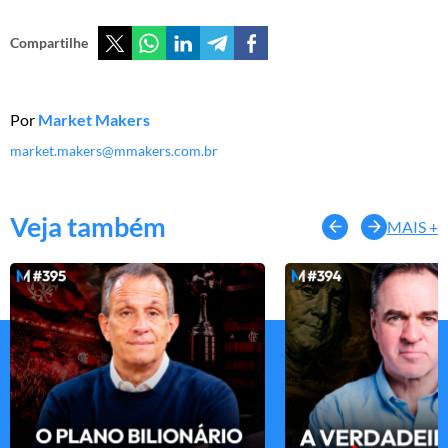
Compartilhe
Por
Market Makers
market.makers@mmakers.com.br
Veja também
MAIS +