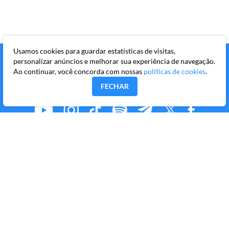
Usamos cookies para guardar estatísticas de visitas,
personalizar anúncios e melhorar sua experiência de navegação.
Ao continuar, você concorda com nossas
políticas de cookies
.
FECHAR
MMKR PUBLICAÇÕES S/A
Avenida Brigadeiro Faria Lima, 10º andar, conjunto 101,
Itaim Bibi, São Paulo/SP, CEP 04538-133
Copyright © 2026 Market Makers Todos os direitos
reservados.