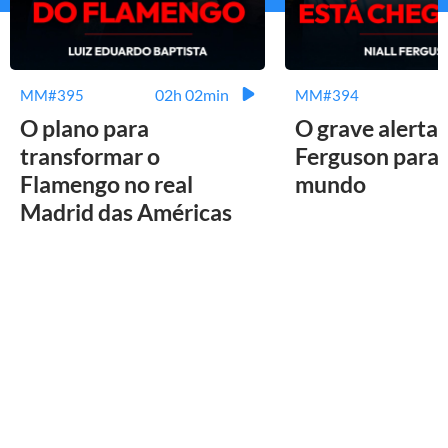
02h 02min
MM#395
MM#394
O plano para
O grave alerta 
transformar o
Ferguson para 
Flamengo no real
mundo
Madrid das Américas