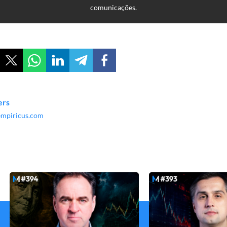
comunicações.
ers
.empiricus.com