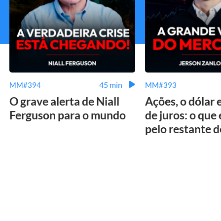
45 min
MM#394
MM#393
O grave alerta de Niall
Ações, o dólar 
Ferguson para o mundo
de juros: o que
pelo restante 