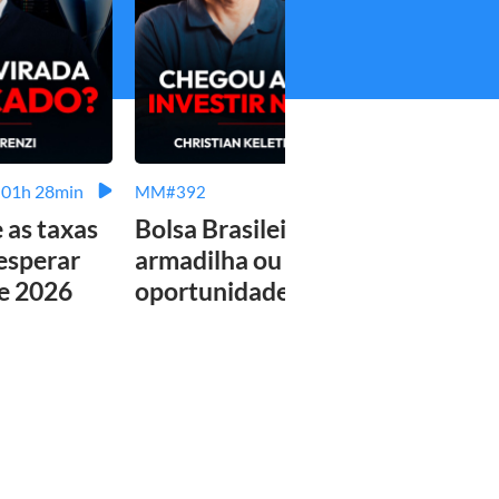
01h 28min
02h 08min
MM#392
MM#3
e as taxas
Bolsa Brasileira:
Tudo
 esperar
armadilha ou
sabe
de 2026
oportunidade única?
plan