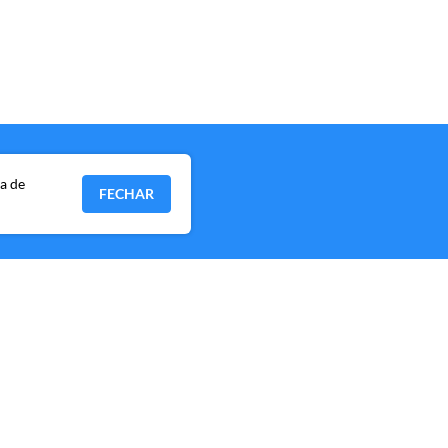
ia de
FECHAR
P, CEP 04538-133