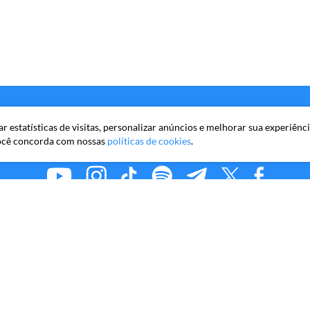
 estatísticas de visitas, personalizar anúncios e melhorar sua experiênc
você concorda com nossas
políticas de cookies
.
MMKR PUBLICAÇÕES S/A
iro Faria Lima, 10º andar, conjunto 101, Itaim Bibi, São Paulo/S
Copyright © 2026 Market Makers Todos os direitos reservados.