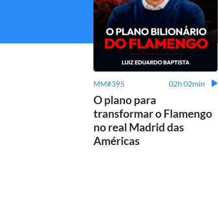
02h 02min
MM#395
O plano para
transformar o Flamengo
no real Madrid das
Américas