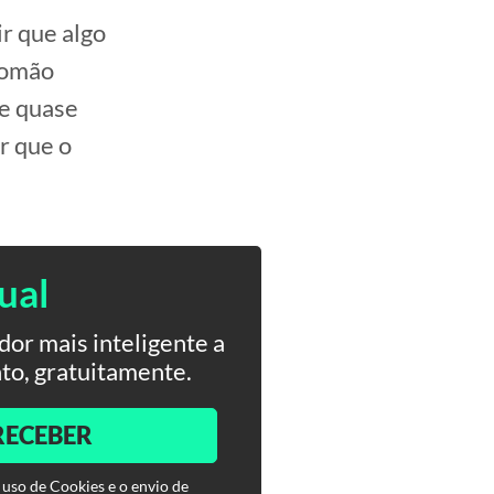
r que algo
lomão
ue quase
r que o
ual
or mais inteligente a
to, gratuitamente.
RECEBER
 uso de Cookies e o envio de