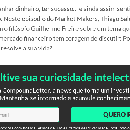
nhar dinheiro, ter sucesso… e ainda assim senti
o. Neste episódio do Market Makers, Thiago Sa
 o filósofo Guilherme Freire sobre um tema q
ercado financeiro tem coragem de discutir: Po
 resolve a sua vida?
ltive sua curiosidade intelect
 CompoundLetter, a news que torna um investid
. Mantenha-se informado e acumule conhecimen
QUERO 
oncorda com nossos Termos de Uso e Política de Privacidade, incluindo o