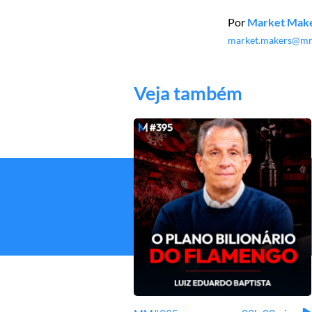
Por
Market Mak
market.makers@mm
Veja também