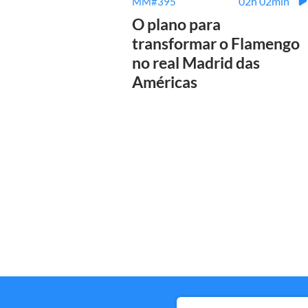
02h 02min
MM#395
O plano para
transformar o Flamengo
no real Madrid das
Américas