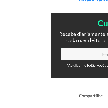
Cu
Receba diariamente a
cada nova leitura
*Ao clicar no botão, você c
Compartilhe