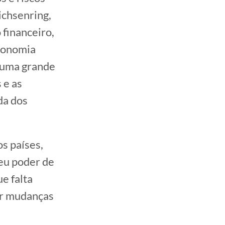
ichsenring,
financeiro,
economia
e uma grande
 e as
da dos
s países,
eu poder de
ue falta
ar mudanças