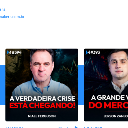
ers
akers.com.br