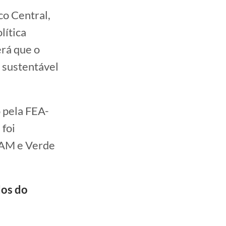
co Central,
lítica
erá que o
 sustentável
 pela FEA-
 foi
 AM e Verde
dos do