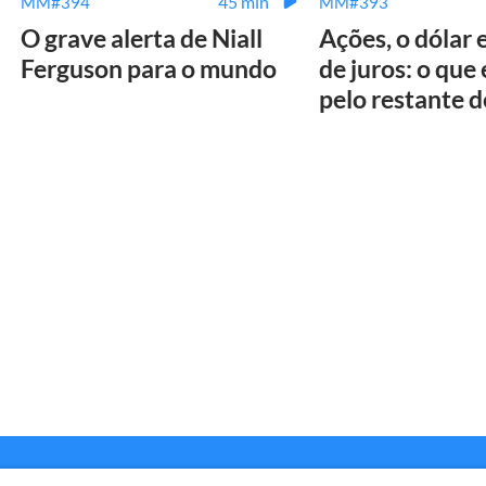
45 min
MM#394
MM#393
O grave alerta de Niall
Ações, o dólar 
Ferguson para o mundo
de juros: o que
pelo restante 