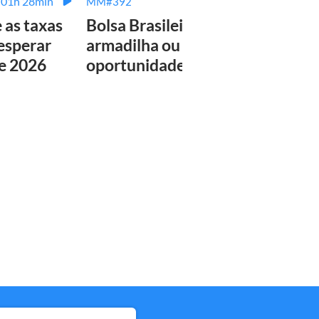
01h 28min
02h 08min
MM#392
MM#3
e as taxas
Bolsa Brasileira:
Tudo
 esperar
armadilha ou
sabe
de 2026
oportunidade única?
plan