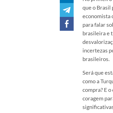
que o Brasil
economista c
para falar s
brasileira e
desvalorizaçã
incertezas p
brasileiros.
Será que est
como a Turqu
compra? E o q
coragem par
significativa