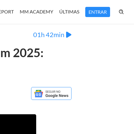
REPORT
MM ACADEMY
ÚLTIMAS
ENTRAR
01h 42min
em 2025: