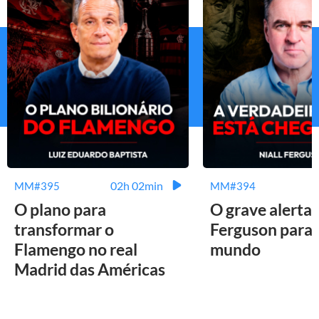
02h 02min
MM#395
MM#394
O plano para
O grave alerta 
transformar o
Ferguson para 
Flamengo no real
mundo
Madrid das Américas