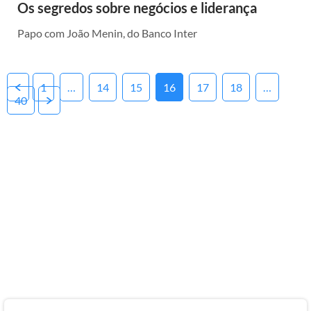
Os segredos sobre negócios e liderança
Papo com João Menin, do Banco Inter
Posts
1
…
14
15
16
17
18
…
40
pagination