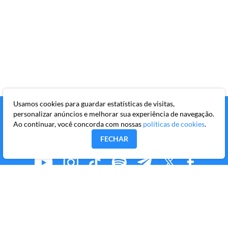
Usamos cookies para guardar estatísticas de visitas,
personalizar anúncios e melhorar sua experiência de navegação.
Ao continuar, você concorda com nossas
políticas de cookies
.
FECHAR
MMKR PUBLICAÇÕES S/A
Avenida Brigadeiro Faria Lima, 10º andar, conjunto 101,
Itaim Bibi, São Paulo/SP, CEP 04538-133