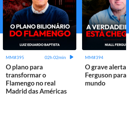
02h 02min
MM#395
MM#394
O plano para
O grave alerta 
transformar o
Ferguson para 
Flamengo no real
mundo
Madrid das Américas