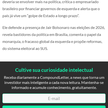
deveria se envolver mais na política, critica o empresariado
brasileiro por financiar governos de esquerda e alerta que o
país já vive um “golpe de Estado a longo prazo”.
Ele defende a presença de Jair Bolsonaro nas eleições de 2026,
revela bastidores da política em Brasília, comenta o papel da
monarquia, o fracasso global da esquerda e propõe reformas,
do sistema eleitoral ao SUS.
Cultive sua curiosidade intelectual
Receba diariamente a CompoundLetter, a news que torna um
investidor mais inteligente a cada nova leitura. Mantenha-se
informado e acumule conhecimento, gratuitamente.