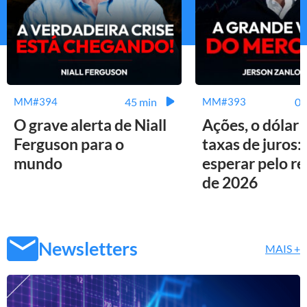
45 min
01
MM#394
MM#393
O grave alerta de Niall
Ações, o dólar 
Ferguson para o
taxas de juros:
mundo
esperar pelo r
de 2026
Newsletters
MAIS +