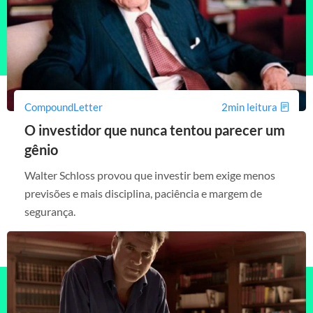
CompoundLetter
2min leitura
O investidor que nunca tentou parecer um
gênio
Walter Schloss provou que investir bem exige menos
previsões e mais disciplina, paciência e margem de
segurança.