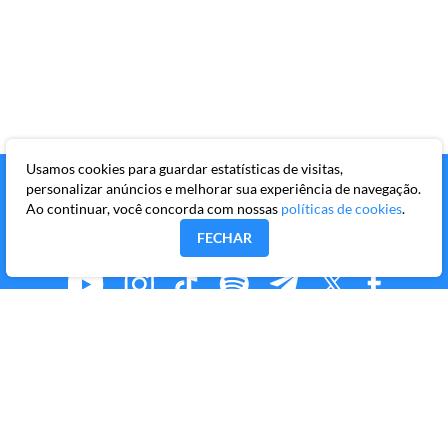
Usamos cookies para guardar estatísticas de visitas,
personalizar anúncios e melhorar sua experiência de navegação.
Ao continuar, você concorda com nossas
políticas de cookies
.
FECHAR
MMKR PUBLICAÇÕES S/A
Avenida Brigadeiro Faria Lima, 10º andar, conjunto 101,
Itaim Bibi, São Paulo/SP, CEP 04538-133
Copyright © 2026 Market Makers Todos os direitos