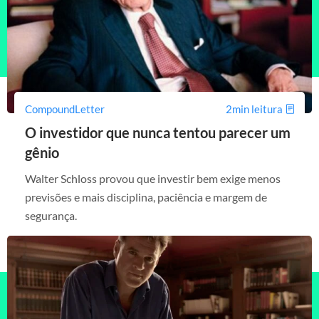
CompoundLetter
2min leitura
O investidor que nunca tentou parecer um
gênio
Walter Schloss provou que investir bem exige menos
previsões e mais disciplina, paciência e margem de
segurança.