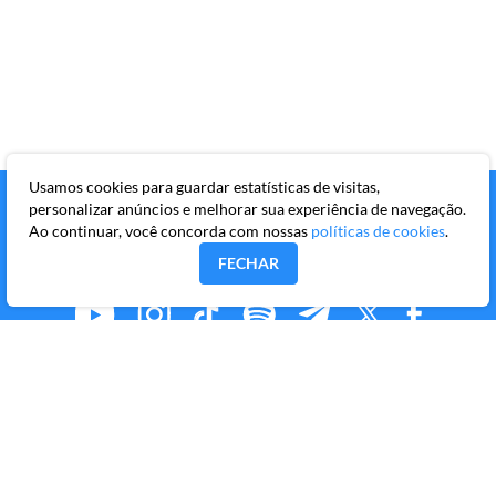
Usamos cookies para guardar estatísticas de visitas,
personalizar anúncios e melhorar sua experiência de navegação.
Ao continuar, você concorda com nossas
políticas de cookies
.
FECHAR
MMKR PUBLICAÇÕES S/A
Avenida Brigadeiro Faria Lima, 10º andar, conjunto 101,
Itaim Bibi, São Paulo/SP, CEP 04538-133
Copyright © 2026 Market Makers Todos os direitos