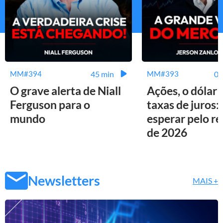
45 min
01
MM#394
MM#393
O grave alerta de Niall
Ações, o dólar 
Ferguson para o
taxas de juros:
mundo
esperar pelo r
de 2026
Newsletters
MAIS +