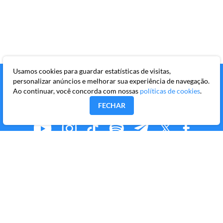
Usamos cookies para guardar estatísticas de visitas,
personalizar anúncios e melhorar sua experiência de navegação.
Ao continuar, você concorda com nossas
políticas de cookies
.
FECHAR
MMKR PUBLICAÇÕES S/A
Avenida Brigadeiro Faria Lima, 10º andar, conjunto 101,
Itaim Bibi, São Paulo/SP, CEP 04538-133
Copyright © 2026 Market Makers Todos os direitos
reservados.