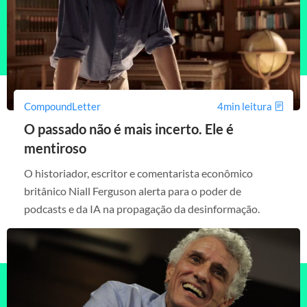
CompoundLetter
4min leitura
O passado não é mais incerto. Ele é
mentiroso
O historiador, escritor e comentarista econômico
britânico Niall Ferguson alerta para o poder de
podcasts e da IA na propagação da desinformação.