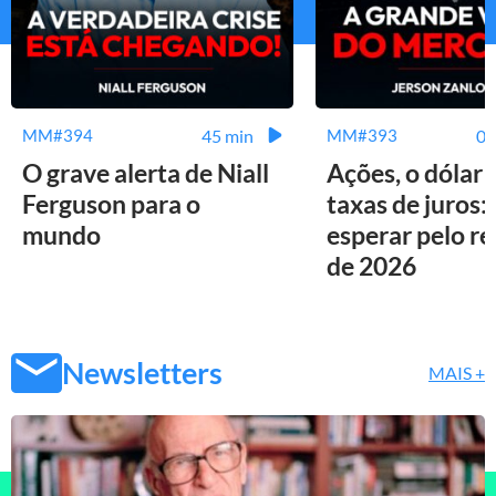
45 min
01
MM#394
MM#393
O grave alerta de Niall
Ações, o dólar 
Ferguson para o
taxas de juros:
mundo
esperar pelo r
de 2026
Newsletters
MAIS +