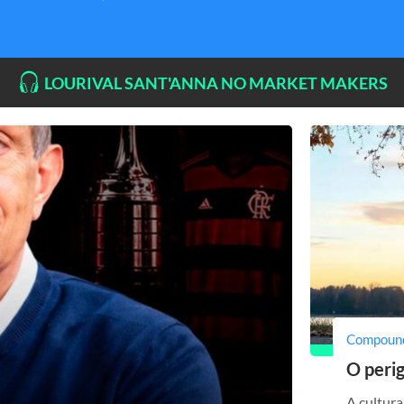
LOURIVAL SANT'ANNA NO MARKET MAKERS
Compoun
O peri
A cultura