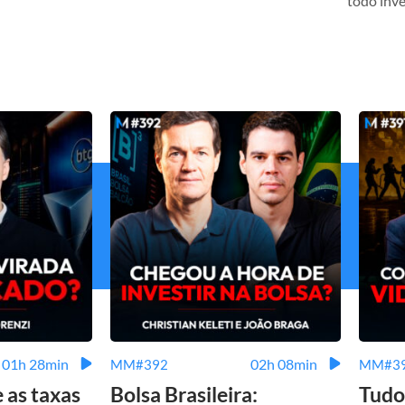
todo inve
01h 28min
02h 08min
MM#392
MM#3
e as taxas
Bolsa Brasileira:
Tudo