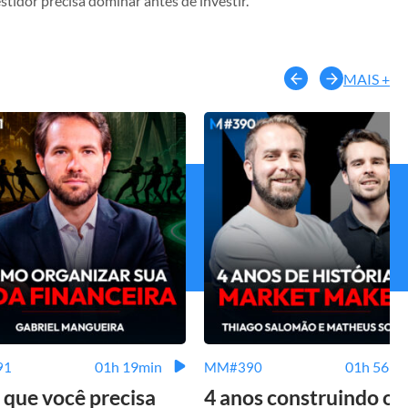
stidor precisa dominar antes de investir.
MAIS +
01h 19min
01h 56mi
91
MM#390
 que você precisa
4 anos construindo o