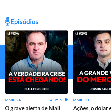
Episódios
45 min
MM#394
MM#393
O grave alerta de Niall
Ações, o dólar 