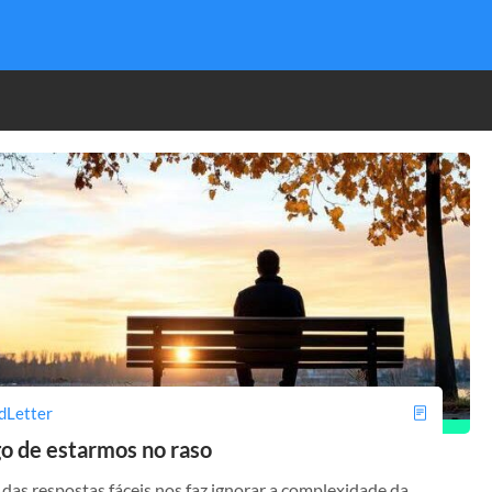
dLetter
go de estarmos no raso
 das respostas fáceis nos faz ignorar a complexidade da