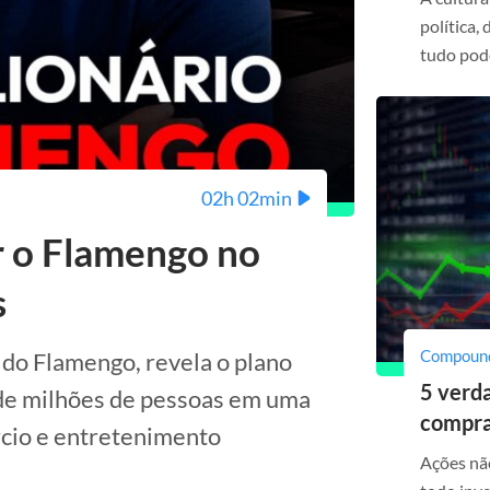
política,
tudo pode
02h 02min
r o Flamengo no
s
Compoun
 do Flamengo, revela o plano
5 verda
 de milhões de pessoas em uma
compra
rcio e entretenimento
Ações nã