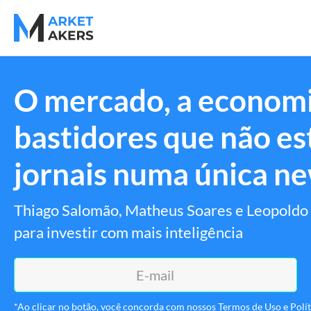
O mercado, a economi
bastidores que não es
jornais numa única ne
Thiago Salomão, Matheus Soares e Leopoldo 
para investir com mais inteligência
*Ao clicar no botão, você concorda com nossos Termos de Uso e Políti