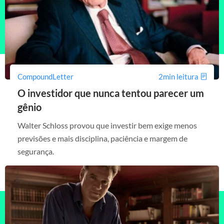
CompoundLetter
2min leitura
O investidor que nunca tentou parecer um
gênio
Walter Schloss provou que investir bem exige menos
previsões e mais disciplina, paciência e margem de
segurança.