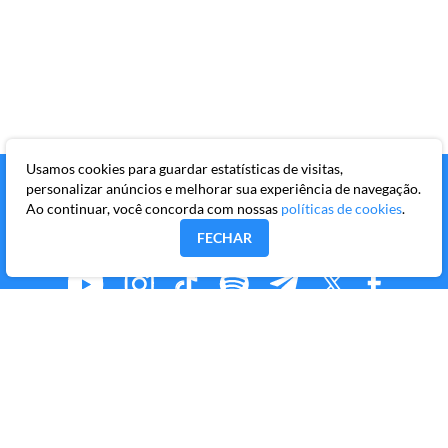
Usamos cookies para guardar estatísticas de visitas,
personalizar anúncios e melhorar sua experiência de navegação.
Ao continuar, você concorda com nossas
políticas de cookies
.
FECHAR
MMKR PUBLICAÇÕES S/A
Avenida Brigadeiro Faria Lima, 10º andar, conjunto 101,
Itaim Bibi, São Paulo/SP, CEP 04538-133
Copyright © 2026 Market Makers Todos os direitos