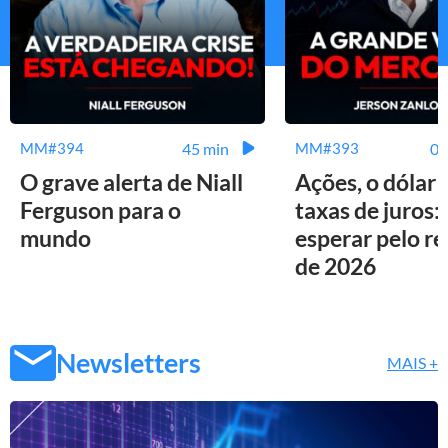
45 min
01
MM#394
MM#393
O grave alerta de Niall
Ações, o dólar 
Ferguson para o
taxas de juros:
mundo
esperar pelo r
de 2026
Newsletters
MAIS +