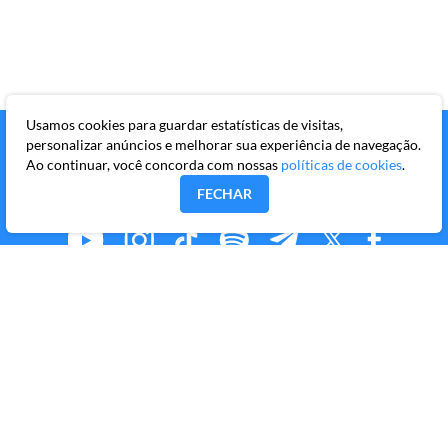
Usamos cookies para guardar estatísticas de visitas,
personalizar anúncios e melhorar sua experiência de navegação.
Ao continuar, você concorda com nossas
políticas de cookies
.
FECHAR
MMKR PUBLICAÇÕES S/A
Avenida Brigadeiro Faria Lima, 10º andar, conjunto 101,
Itaim Bibi, São Paulo/SP, CEP 04538-133
Copyright © 2026 Market Makers Todos os direitos
reservados.