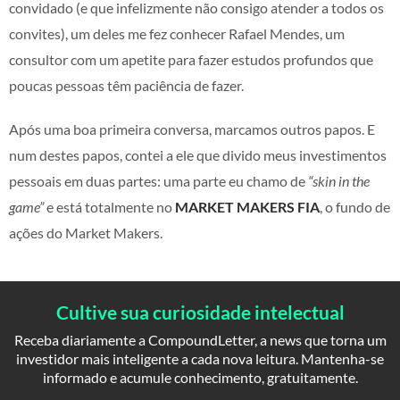
convidado (e que infelizmente não consigo atender a todos os
convites), um deles me fez conhecer Rafael Mendes, um
consultor com um apetite para fazer estudos profundos que
poucas pessoas têm paciência de fazer.
Após uma boa primeira conversa, marcamos outros papos. E
num destes papos, contei a ele que divido meus investimentos
pessoais em duas partes: uma parte eu chamo de
“skin in the
game”
e está totalmente no
MARKET MAKERS FIA
, o fundo de
ações do Market Makers.
Cultive sua curiosidade intelectual
Receba diariamente a CompoundLetter, a news que torna um
investidor mais inteligente a cada nova leitura. Mantenha-se
informado e acumule conhecimento, gratuitamente.