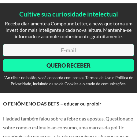
Cultive sua curiosidade intelectual
Receba diariamente a CompoundLetter, a news que torna um
investidor mais inteligente a cada nova leitura. Mantenha-se
informado e acumule conhecimento, gratuitamente.
QUERO RECEBER
*Ao clicar no botão, você concorda com nossos Termos de Uso e Política de
Privacidade, incluindo o uso de Cookies e o envio de comunicações.
O FENÔMENO DAS BETS – educar ou proibir
Haddad também falou sobre a febre das apostas. Questionado
sobre como o estímulo ao consumo, uma marcas da polític
econômica do governo Lula, ele se esquivou e afirmou que as