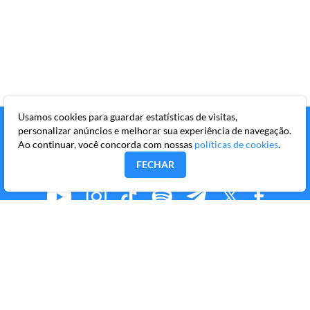
Usamos cookies para guardar estatísticas de visitas,
personalizar anúncios e melhorar sua experiência de navegação.
Ao continuar, você concorda com nossas
políticas de cookies
.
FECHAR
MMKR PUBLICAÇÕES S/A
Avenida Brigadeiro Faria Lima, 10º andar, conjunto 101,
Itaim Bibi, São Paulo/SP, CEP 04538-133
Copyright © 2026 Market Makers Todos os direitos