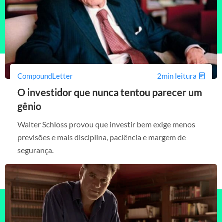
CompoundLetter
2min leitura
O investidor que nunca tentou parecer um
gênio
Walter Schloss provou que investir bem exige menos
previsões e mais disciplina, paciência e margem de
segurança.