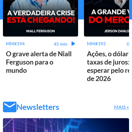
45 min
01
MM#394
MM#393
O grave alerta de Niall
Ações, o dólar 
Ferguson para o
taxas de juros:
mundo
esperar pelo r
de 2026
Newsletters
MAIS +