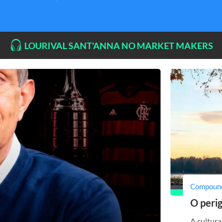
LOURIVAL SANT'ANNA NO MARKET MAKERS
Compoun
O peri
A cultura