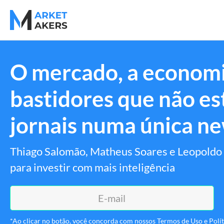
O mercado, a economi
bastidores que não es
jornais numa única ne
Thiago Salomão, Matheus Soares e Leopoldo 
para investir com mais inteligência
*Ao clicar no botão, você concorda com nossos Termos de Uso e Políti