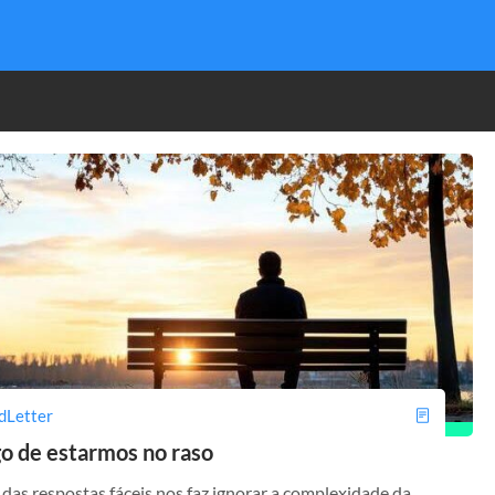
dLetter
go de estarmos no raso
 das respostas fáceis nos faz ignorar a complexidade da