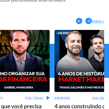
stidor precisa dominar antes de investir.
MAIS +
01h 19min
01h 56mi
91
MM#390
 que você precisa
4 anos construindo o