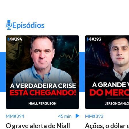
Episódios
45 min
MM#394
MM#393
O grave alerta de Niall
Ações, o dólar 