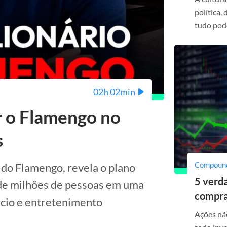
política,
tudo pode
02h 02min
r o Flamengo no
s
Compoun
 do Flamengo, revela o plano
5 verda
 de milhões de pessoas em uma
compra
rcio e entretenimento
Ações nã