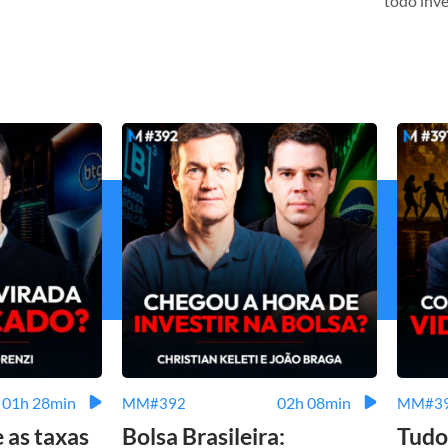
todo inve
01h 28min
02h 08min
MM#392
MM#3
e as taxas
Bolsa Brasileira:
Tudo