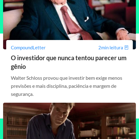
CompoundLetter
2min leitura
O investidor que nunca tentou parecer um
gênio
Walter Schloss provou que investir bem exige menos
previsões e mais disciplina, paciência e margem de
segurança.