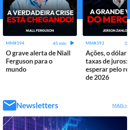
45 min
01
MM#394
MM#393
O grave alerta de Niall
Ações, o dólar 
Ferguson para o
taxas de juros:
mundo
esperar pelo r
de 2026
Newsletters
MAIS +