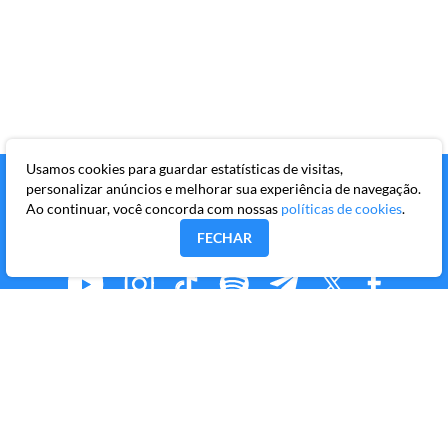
Usamos cookies para guardar estatísticas de visitas,
personalizar anúncios e melhorar sua experiência de navegação.
Ao continuar, você concorda com nossas
políticas de cookies
.
FECHAR
MMKR PUBLICAÇÕES S/A
Avenida Brigadeiro Faria Lima, 10º andar, conjunto 101,
Itaim Bibi, São Paulo/SP, CEP 04538-133
Copyright © 2026 Market Makers Todos os direitos