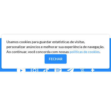
Usamos cookies para guardar estatísticas de visitas,
personalizar anúncios e melhorar sua experiência de navegação.
Ao continuar, você concorda com nossas
políticas de cookies
.
FECHAR
MMKR PUBLICAÇÕES S/A
Avenida Brigadeiro Faria Lima, 10º andar, conjunto 101,
Itaim Bibi, São Paulo/SP, CEP 04538-133
Copyright © 2026 Market Makers Todos os direitos