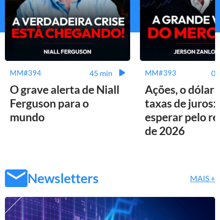
45 min
01
MM#394
MM#393
O grave alerta de Niall
Ações, o dólar 
Ferguson para o
taxas de juros:
mundo
esperar pelo r
de 2026
Newsletters
MAIS +