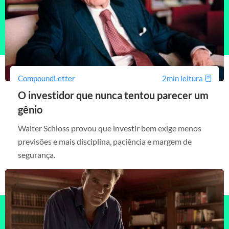
CompoundLetter
2min leitura
O investidor que nunca tentou parecer um
gênio
Walter Schloss provou que investir bem exige menos
previsões e mais disciplina, paciência e margem de
segurança.